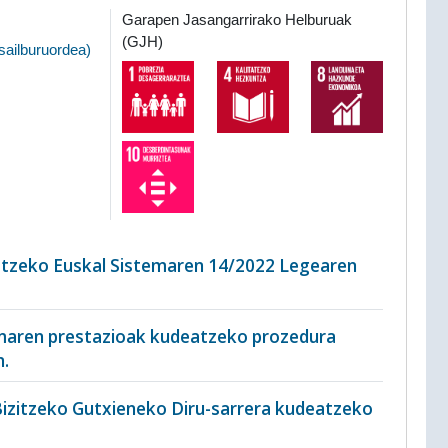
Garapen Jasangarrirako Helburuak
(GJH)
sailburuordea
)
atzeko Euskal Sistemaren 14/2022 Legearen
emaren prestazioak kudeatzeko prozedura
n.
Bizitzeko Gutxieneko Diru-sarrera kudeatzeko