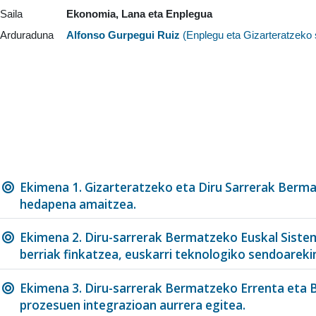
Saila
Ekonomia, Lana eta Enplegua
Arduraduna
Alfonso Gurpegui Ruiz
(
Enplegu eta Gizarteratzeko 
Ekimena 1. Gizarteratzeko eta Diru Sarrerak Berm
hedapena amaitzea.
Ekimena 2. Diru-sarrerak Bermatzeko Euskal Sist
berriak finkatzea, euskarri teknologiko sendoareki
Ekimena 3. Diru-sarrerak Bermatzeko Errenta eta 
prozesuen integrazioan aurrera egitea.