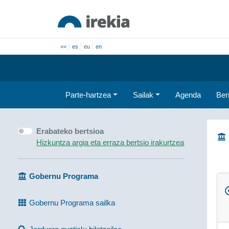
<<
es
eu
en
Parte-hartzea
Sailak
Agenda
Ber
Erabateko bertsioa
Hizkuntza argia eta erraza bertsio irakurtzea
Gobernu Programa
Gobernu Programa sailka