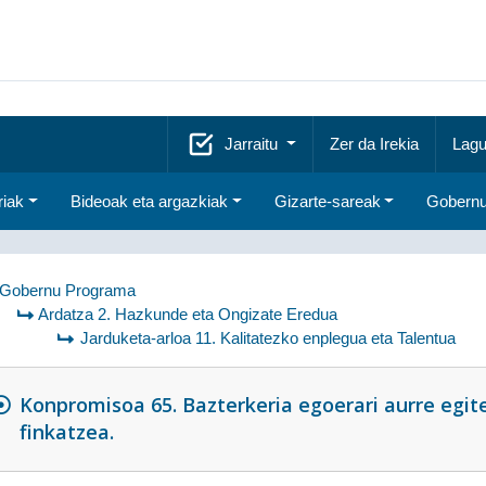
Jarraitu
Zer da Irekia
Lagu
riak
Bideoak eta argazkiak
Gizarte-sareak
Gobernu
Gobernu Programa
Ardatza 2. Hazkunde eta Ongizate Eredua
Jarduketa-arloa 11. Kalitatezko enplegua eta Talentua
Konpromisoa 65. Bazterkeria egoerari aurre egit
finkatzea.