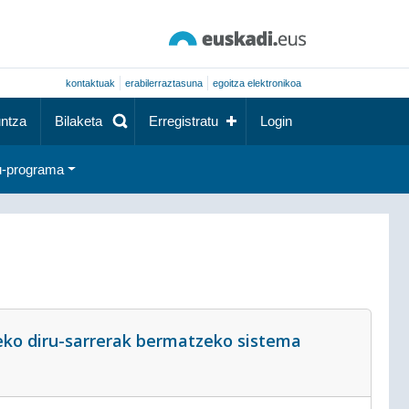
kontaktuak
erabilerraztasuna
egoitza elektronikoa
ntza
Bilaketa
Erregistratu
Login
-programa
eko diru-sarrerak bermatzeko sistema