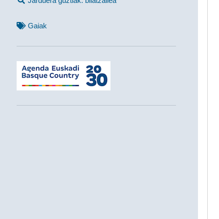
Jarduera guztiak: bilatzailea
Gaiak