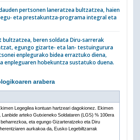
 dauden pertsonen laneratzea bultzatzea, haien
plegu- eta prestakuntza-programa integral eta
t bultzatzea, beren soldata Diru-sarrerak
zat, egungo gizarte- eta lan- testuingurura
tsonei enplegurako bidea erraztuko diena,
 eta enpleguaren hobekuntza sustatuko duena.
logikoaren arabera
i Ekimen Legegilea kontuan hartzeari dagokionez. Ekimen
u, Lanbide arteko Gutxieneko Soldataren (LGS) % 100era
a beharrezkoa, eta egungo Gizarteratzeko eta Diru
erentziaren aurkakoa da, Eusko Legebiltzarrak