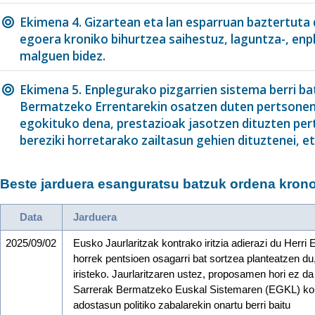
Ekimena 4. Gizartean eta lan esparruan baztertuta
egoera kroniko bihurtzea saihestuz, laguntza-, en
malguen bidez.
Ekimena 5. Enplegurako pizgarrien sistema berri ba
Bermatzeko Errentarekin osatzen duten pertsonent
egokituko dena, prestazioak jasotzen dituzten per
bereziki horretarako zailtasun gehien dituztenei,
Beste jarduera esanguratsu batzuk ordena krono
Data
Jarduera
2025/09/02
Eusko Jaurlaritzak kontrako iritzia adierazi du Herr
horrek pentsioen osagarri bat sortzea planteatzen d
iristeko. Jaurlaritzaren ustez, proposamen hori ez d
Sarrerak Bermatzeko Euskal Sistemaren (EGKL) koh
adostasun politiko zabalarekin onartu berri baitu