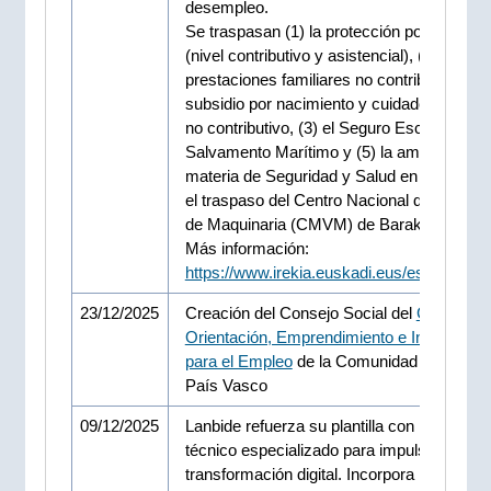
desempleo.
Se traspasan (1) la protección por desemp
(nivel contributivo y asistencial), (2) las
prestaciones familiares no contributivas y
subsidio por nacimiento y cuidado de men
no contributivo, (3) el Seguro Escolar, (4)
Salvamento Marítimo y (5) la ampliación e
materia de Seguridad y Salud en el trabajo
el traspaso del Centro Nacional de Verifica
de Maquinaria (CMVM) de Barakaldo.
Más información:
https://www.irekia.euskadi.eus/es/news/1
23/12/2025
Creación del Consejo Social del
Centro de
Orientación, Emprendimiento e Innovación
para el Empleo
de la Comunidad Autónoma
País Vasco
09/12/2025
Lanbide refuerza su plantilla con personal
técnico especializado para impulsar su
transformación digital. Incorpora nuevos