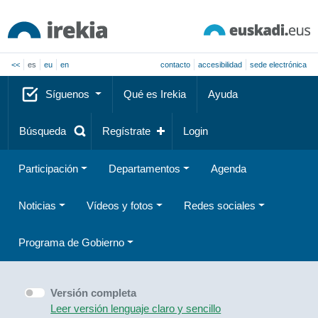
<<
es
eu
en
contacto
accesibilidad
sede electrónica
Síguenos
Qué es Irekia
Ayuda
Búsqueda
Regístrate
Login
Participación
Departamentos
Agenda
Noticias
Vídeos y fotos
Redes sociales
Programa de Gobierno
Versión completa
Leer versión lenguaje claro y sencillo