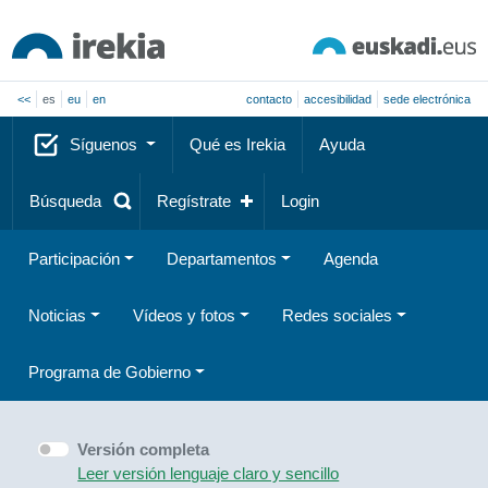
<<
es
eu
en
contacto
accesibilidad
sede electrónica
Síguenos
Qué es Irekia
Ayuda
Búsqueda
Regístrate
Login
Participación
Departamentos
Agenda
Noticias
Vídeos y fotos
Redes sociales
Programa de Gobierno
Versión completa
Leer versión lenguaje claro y sencillo