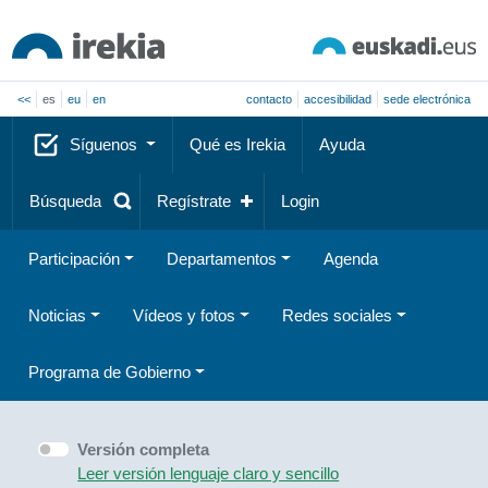
<<
es
eu
en
contacto
accesibilidad
sede electrónica
Síguenos
Qué es Irekia
Ayuda
Búsqueda
Regístrate
Login
Participación
Departamentos
Agenda
Noticias
Vídeos y fotos
Redes sociales
Programa de Gobierno
Versión completa
Leer versión lenguaje claro y sencillo