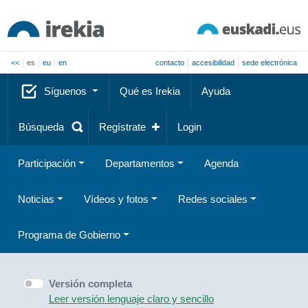
<<
es
eu
en
contacto
accesibilidad
sede electrónica
Síguenos
Qué es Irekia
Ayuda
Búsqueda
Regístrate
Login
Participación
Departamentos
Agenda
Noticias
Vídeos y fotos
Redes sociales
Programa de Gobierno
Versión completa
Leer versión lenguaje claro y sencillo