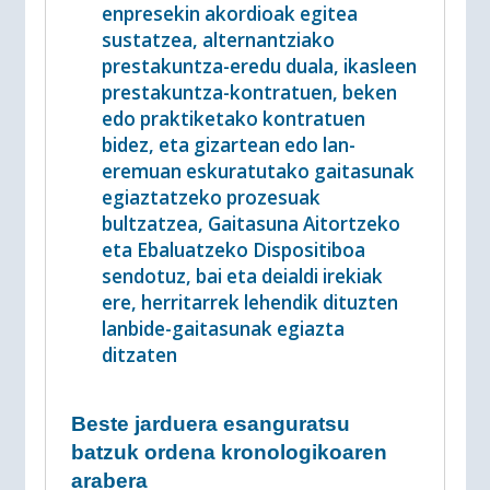
enpresekin akordioak egitea
sustatzea, alternantziako
prestakuntza-eredu duala, ikasleen
prestakuntza-kontratuen, beken
edo praktiketako kontratuen
bidez, eta gizartean edo lan-
eremuan eskuratutako gaitasunak
egiaztatzeko prozesuak
bultzatzea, Gaitasuna Aitortzeko
eta Ebaluatzeko Dispositiboa
sendotuz, bai eta deialdi irekiak
ere, herritarrek lehendik dituzten
lanbide-gaitasunak egiazta
ditzaten
Beste jarduera esanguratsu
batzuk ordena kronologikoaren
arabera