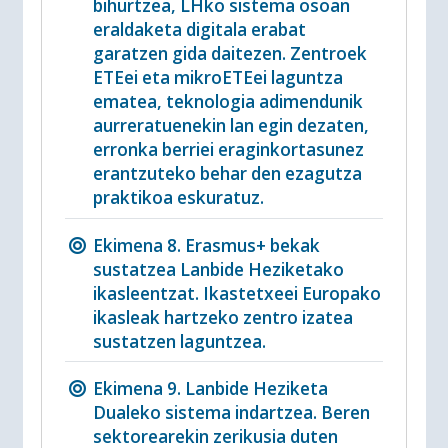
bihurtzea, LHko sistema osoan
eraldaketa digitala erabat
garatzen gida daitezen. Zentroek
ETEei eta mikroETEei laguntza
ematea, teknologia adimendunik
aurreratuenekin lan egin dezaten,
erronka berriei eraginkortasunez
erantzuteko behar den ezagutza
praktikoa eskuratuz.
Ekimena 8. Erasmus+ bekak
sustatzea Lanbide Heziketako
ikasleentzat. Ikastetxeei Europako
ikasleak hartzeko zentro izatea
sustatzen laguntzea.
Ekimena 9. Lanbide Heziketa
Dualeko sistema indartzea. Beren
sektorearekin zerikusia duten