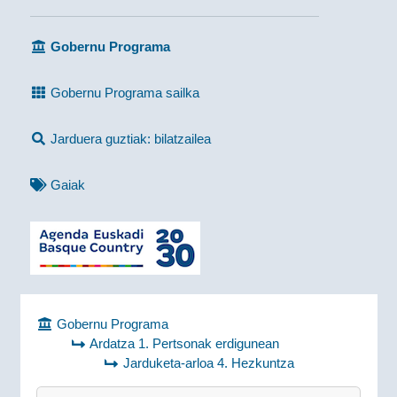
Gobernu Programa
Gobernu Programa sailka
Jarduera guztiak: bilatzailea
Gaiak
Gobernu Programa
Ardatza 1. Pertsonak erdigunean
Jarduketa-arloa 4. Hezkuntza