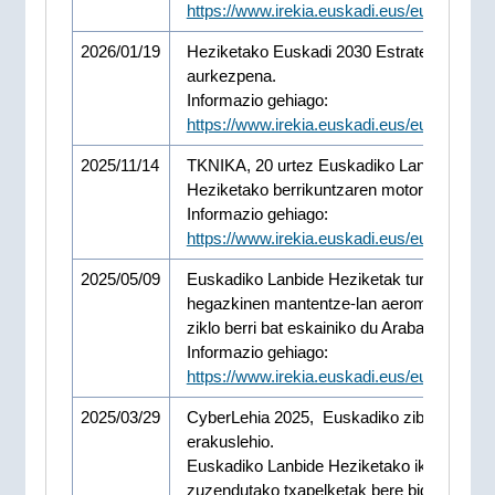
https://www.irekia.euskadi.eus/eu/news/1
2026/01/19
Heziketako Euskadi 2030 Estrategiaren
aurkezpena.
Informazio gehiago:
https://www.irekia.euskadi.eus/eu/news/1
2025/11/14
TKNIKA, 20 urtez Euskadiko Lanbide
Heziketako berrikuntzaren motor gisa
Informazio gehiago:
https://www.irekia.euskadi.eus/eu/news/1
2025/05/09
Euskadiko Lanbide Heziketak turbina
hegazkinen mantentze-lan aeromekanikok
ziklo berri bat eskainiko du Araban.
Informazio gehiago:
https://www.irekia.euskadi.eus/eu/news/1
2025/03/29
CyberLehia 2025, Euskadiko zibertalentua
erakuslehio.
Euskadiko Lanbide Heziketako ikastetxeei
zuzendutako txapelketak bere bigarren edi