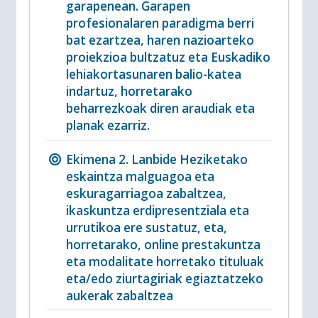
garapenean. Garapen
profesionalaren paradigma berri
bat ezartzea, haren nazioarteko
proiekzioa bultzatuz eta Euskadiko
lehiakortasunaren balio-katea
indartuz, horretarako
beharrezkoak diren araudiak eta
planak ezarriz.
Ekimena 2. Lanbide Heziketako
eskaintza malguagoa eta
eskuragarriagoa zabaltzea,
ikaskuntza erdipresentziala eta
urrutikoa ere sustatuz, eta,
horretarako, online prestakuntza
eta modalitate horretako tituluak
eta/edo ziurtagiriak egiaztatzeko
aukerak zabaltzea