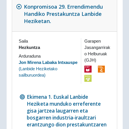
Konpromisoa 29. Errendimendu
Handiko Prestakuntza Lanbide
Heziketan.
Saila
Garapen
Hezkuntza
Jasangarrirak
o Helburuak
Arduraduna
(GJH)
Jon Mirena Labaka Intxauspe
(
Lanbide Heziketako
sailburuordea
)
Ekimena 1. Euskal Lanbide
Heziketa munduko erreferente
gisa jartzea laugarren eta
bosgarren industria-iraultzari
erantzungo dion prestakuntzaren