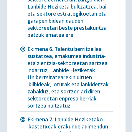
Lanbide Heziketa bultzatzea, bai
eta sektore estrategikoetan eta
garapen bidean dauden
sektoreetan beste prestakuntza
batzuk ematea ere.
Ekimena 6. Talentu berritzailea
sustatzea, emakumea industria-
eta zientzia-sektoreetan sartzea
indartuz, Lanbide Heziketak
Unibertsitatearekin dituen
ibilbideak, loturak eta lankidetzak
zabalduz, eta sortzen ari diren
sektoreetan enpresa berriak
sortzea bultzatuz.
Ekimena 7. Lanbide Heziketako
ikastetxeak erakunde adimendun