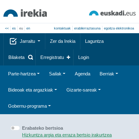
<<
es
eu
en
kontaktuak
erabilerraztasuna
egoitza elektronikoa
Jarraitu
Zer da Irekia
Laguntza
Bilaketa
Erregistratu
Login
Parte-hartzea
Sailak
Agenda
Berriak
Bideoak eta argazkiak
Gizarte-sareak
Gobernu-programa
Erabateko bertsioa
Hizkuntza argia eta erraza bertsio irakurtzea