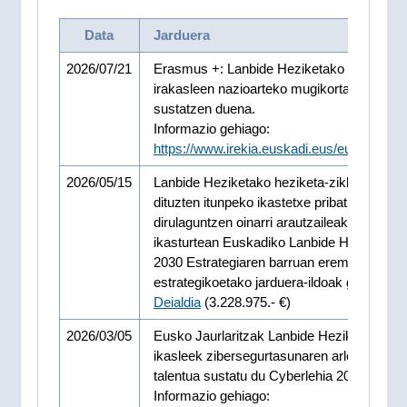
Data
Jarduera
2026/07/21
Erasmus +: Lanbide Heziketako ikasleen e
irakasleen nazioarteko mugikortasuna
sustatzen duena.
Informazio gehiago:
https://www.irekia.euskadi.eus/eu/news/1
2026/05/15
Lanbide Heziketako heziketa-zikloak emat
dituzten itunpeko ikastetxe pribatuentzako
dirulaguntzen oinarri arautzaileak, 2026-20
ikasturtean Euskadiko Lanbide Heziketako
2030 Estrategiaren barruan eremu
estrategikoetako jarduera-ildoak garatzeko
Deialdia
(3.228.975.- €)
2026/03/05
Eusko Jaurlaritzak Lanbide Heziketako
ikasleek zibersegurtasunaren arloan duten
talentua sustatu du Cyberlehia 2026ko fina
Informazio gehiago: