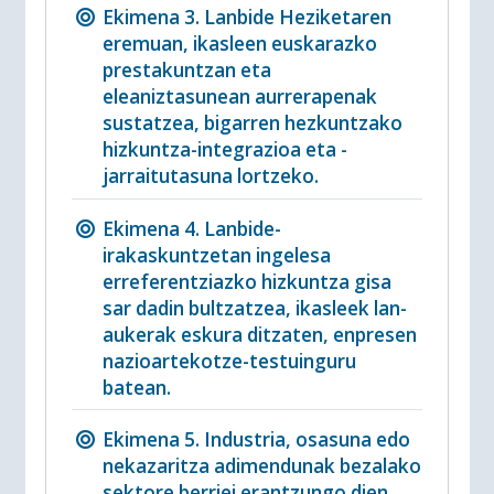
Ekimena 3. Lanbide Heziketaren
eremuan, ikasleen euskarazko
prestakuntzan eta
eleaniztasunean aurrerapenak
sustatzea, bigarren hezkuntzako
hizkuntza-integrazioa eta -
jarraitutasuna lortzeko.
Ekimena 4. Lanbide-
irakaskuntzetan ingelesa
erreferentziazko hizkuntza gisa
sar dadin bultzatzea, ikasleek lan-
aukerak eskura ditzaten, enpresen
nazioartekotze-testuinguru
batean.
Ekimena 5. Industria, osasuna edo
nekazaritza adimendunak bezalako
sektore berriei erantzungo dien