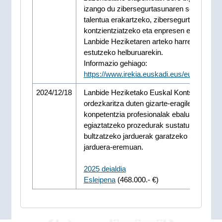
izango du zibersegurtasunaren sektorera
talentua erakartzeko, zibersegurtasunean
kontzientziatzeko eta enpresen eta Euska
Lanbide Heziketaren arteko harremana
estutzeko helburuarekin.
Informazio gehiago:
https://www.irekia.euskadi.eus/eu/news/1
2024/12/18
Lanbide Heziketako Euskal Kontseiluan
ordezkaritza duten gizarte-eragileek
konpetentzia profesionalak ebaluatu eta
egiaztatzeko prozedurak sustatu eta
bultzatzeko jarduerak garatzeko beren
jarduera-eremuan.
2025 deialdia
Esleipena
(468.000.- €)