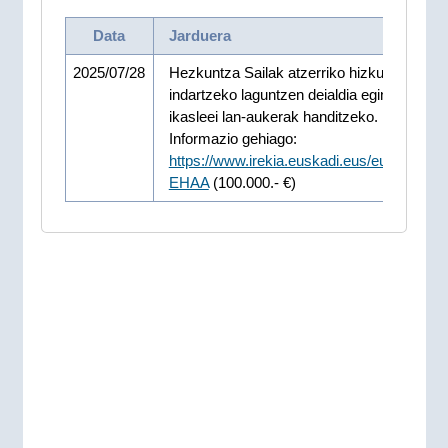
Data
Jarduera
2025/07/28
Hezkuntza Sailak atzerriko hizkuntzak
indartzeko laguntzen deialdia egin du, LHk
ikasleei lan-aukerak handitzeko.
Informazio gehiago:
https://www.irekia.euskadi.eus/eu/news/1
EHAA
(100.000.- €)