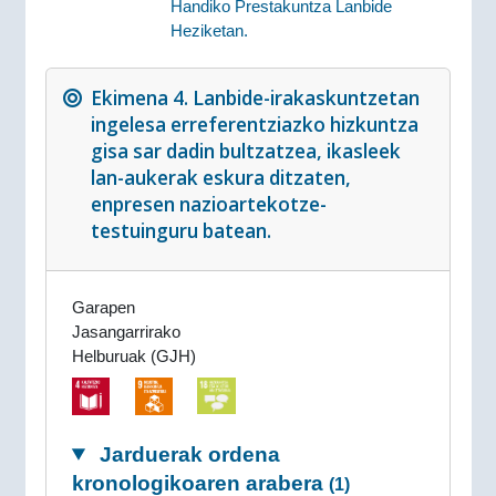
Handiko Prestakuntza Lanbide
Heziketan.
Ekimena 4. Lanbide-irakaskuntzetan
ingelesa erreferentziazko hizkuntza
gisa sar dadin bultzatzea, ikasleek
lan-aukerak eskura ditzaten,
enpresen nazioartekotze-
testuinguru batean.
Garapen
Jasangarrirako
Helburuak (GJH)
Jarduerak ordena
kronologikoaren arabera
(1)