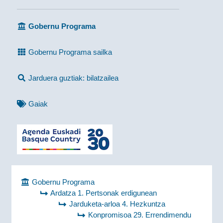
Gobernu Programa
Gobernu Programa sailka
Jarduera guztiak: bilatzailea
Gaiak
Gobernu Programa
Ardatza 1. Pertsonak erdigunean
Jarduketa-arloa 4. Hezkuntza
Konpromisoa 29. Errendimendu