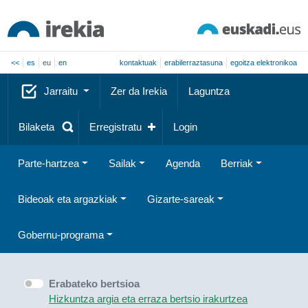
<<
es
eu
en
kontaktuak
erabilerraztasuna
egoitza elektronikoa
Jarraitu
Zer da Irekia
Laguntza
Bilaketa
Erregistratu
Login
Parte-hartzea
Sailak
Agenda
Berriak
Bideoak eta argazkiak
Gizarte-sareak
Gobernu-programa
Erabateko bertsioa
Hizkuntza argia eta erraza bertsio irakurtzea