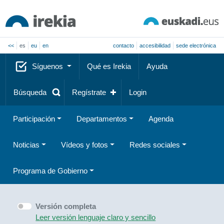
<<
es
eu
en
contacto
accesibilidad
sede electrónica
Síguenos
Qué es Irekia
Ayuda
Búsqueda
Regístrate
Login
Participación
Departamentos
Agenda
Noticias
Vídeos y fotos
Redes sociales
Programa de Gobierno
Versión completa
Leer versión lenguaje claro y sencillo