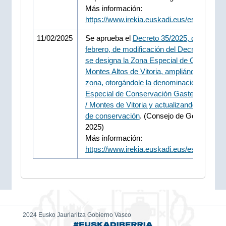
Más información:
https://www.irekia.euskadi.eus/es/news/1
11/02/2025
Se aprueba el
Decreto 35/2025, de 11 de
febrero, de modificación del Decreto por el
se designa la Zona Especial de Conservac
Montes Altos de Vitoria, ampliándose dich
zona, otorgándole la denominación Zona
Especial de Conservación Gasteizko Men
/ Montes de Vitoria y actualizando sus me
de conservación
. (Consejo de Gobierno 11
2025)
Más información:
https://www.irekia.euskadi.eus/es/news/9
2024 Eusko Jaurlaritza Gobierno Vasco