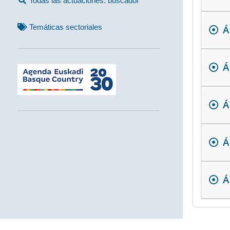
Todas las actuaciones: buscador
Temáticas sectoriales
Á
Á
Á
Á
Á