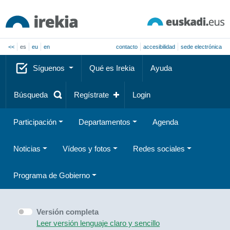
<<
es
eu
en
contacto
accesibilidad
sede electrónica
Síguenos
Qué es Irekia
Ayuda
Búsqueda
Regístrate
Login
Participación
Departamentos
Agenda
Noticias
Vídeos y fotos
Redes sociales
Programa de Gobierno
Versión completa
Leer versión lenguaje claro y sencillo