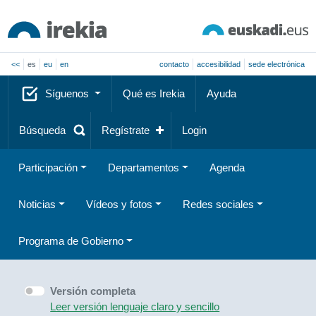
<<
es
eu
en
contacto
accesibilidad
sede electrónica
Síguenos
Qué es Irekia
Ayuda
Búsqueda
Regístrate
Login
Participación
Departamentos
Agenda
Noticias
Vídeos y fotos
Redes sociales
Programa de Gobierno
Versión completa
Leer versión lenguaje claro y sencillo