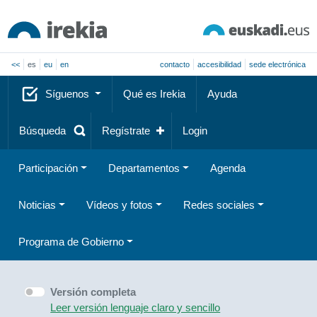
<<
es
eu
en
contacto
accesibilidad
sede electrónica
Síguenos
Qué es Irekia
Ayuda
Búsqueda
Regístrate
Login
Participación
Departamentos
Agenda
Noticias
Vídeos y fotos
Redes sociales
Programa de Gobierno
Versión completa
Leer versión lenguaje claro y sencillo