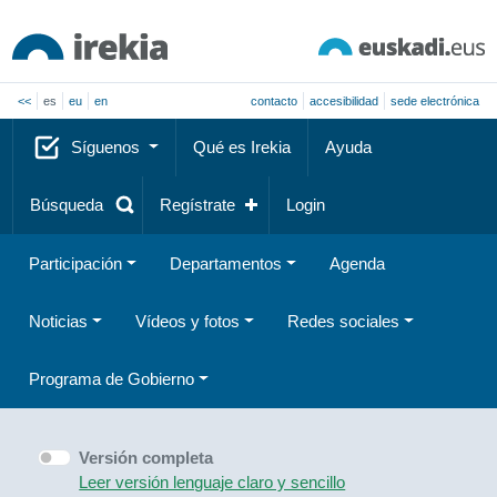
<<
es
eu
en
contacto
accesibilidad
sede electrónica
Síguenos
Qué es Irekia
Ayuda
Búsqueda
Regístrate
Login
Participación
Departamentos
Agenda
Noticias
Vídeos y fotos
Redes sociales
Programa de Gobierno
Versión completa
Leer versión lenguaje claro y sencillo