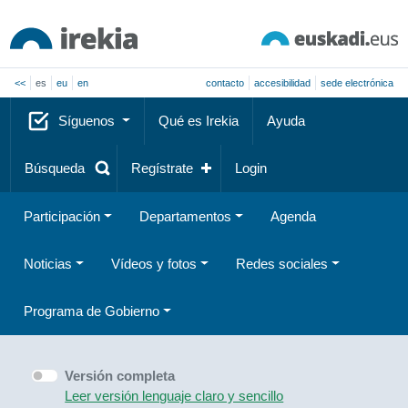
<<
es
eu
en
contacto
accesibilidad
sede electrónica
Síguenos
Qué es Irekia
Ayuda
Búsqueda
Regístrate
Login
Participación
Departamentos
Agenda
Noticias
Vídeos y fotos
Redes sociales
Programa de Gobierno
Versión completa
Leer versión lenguaje claro y sencillo