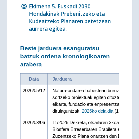
Ekimena 5. Euskadi 2030
Hondakinak Prebenitzeko eta
Kudeatzeko Planaren betetzean
aurrera egitea.
Beste jarduera esanguratsu
batzuk ordena kronologikoaren
arabera
Data
Jarduera
2026/05/12
Natura-ondarea babesteari buruzko ezagu
sortzeko proiektuak egiten dituzten pertson
elkarte, fundazio eta enpresentzako
dirulaguntzak.
2026ko deialdia
(130.000.- €
2026/03/06
11/2026 Dekreta, otsailaren 3koa, Urdaibai
Biosfera Erreserbaren Erabilera eta Kudea
Zuzentzeko Plana onartzen den Dekretua