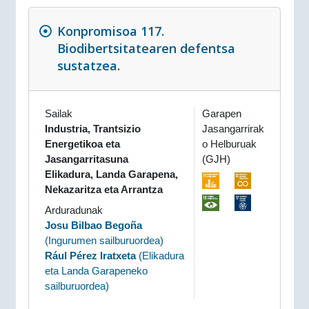
Konpromisoa 117.
Biodibertsitatearen defentsa
sustatzea.
Sailak
Garapen
Industria, Trantsizio
Jasangarrirak
Energetikoa eta
o Helburuak
Jasangarritasuna
(GJH)
Elikadura, Landa Garapena,
Nekazaritza eta Arrantza
Arduradunak
Josu Bilbao Begoña
(
Ingurumen sailburuordea
)
Rául Pérez Iratxeta
(
Elikadura
eta Landa Garapeneko
sailburuordea
)