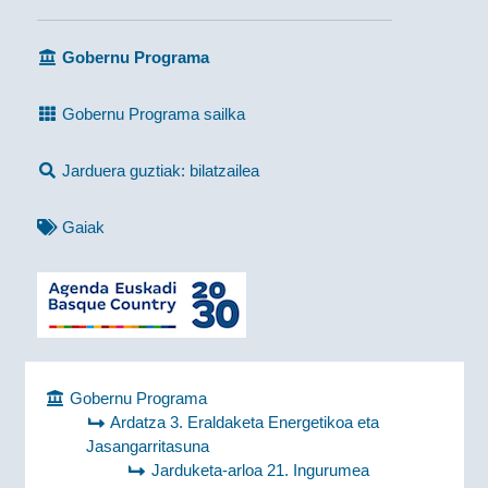
Gobernu Programa
Gobernu Programa sailka
Jarduera guztiak: bilatzailea
Gaiak
Gobernu Programa
Ardatza 3. Eraldaketa Energetikoa eta
Jasangarritasuna
Jarduketa-arloa 21. Ingurumea