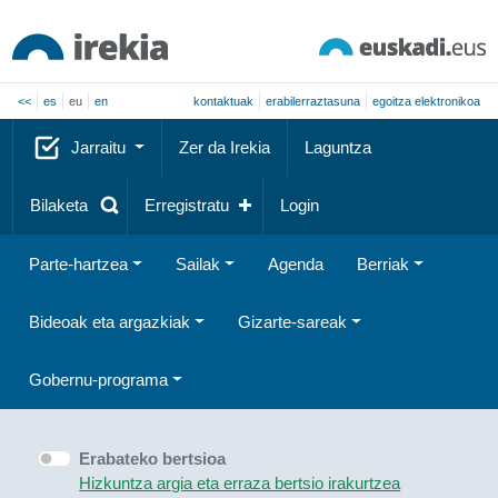
<<
es
eu
en
kontaktuak
erabilerraztasuna
egoitza elektronikoa
Jarraitu
Zer da Irekia
Laguntza
Bilaketa
Erregistratu
Login
Parte-hartzea
Sailak
Agenda
Berriak
Bideoak eta argazkiak
Gizarte-sareak
Gobernu-programa
Erabateko bertsioa
Hizkuntza argia eta erraza bertsio irakurtzea