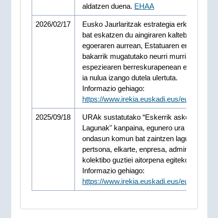
aldatzen duena.
EHAA
2026/02/17
Eusko Jaurlaritzak estrategia erkide europ
bat eskatzen du aingiraren kalteberatasun-
egoeraren aurrean, Estatuaren eremura
bakarrik mugatutako neurri murriztaileek
espeziearen berreskurapenean eraginkort
ia nulua izango dutela ulertuta.
Informazio gehiago:
https://www.irekia.euskadi.eus/eu/news/1
2025/09/18
URAk sustatutako “Eskerrik asko, Ur-
Lagunak" kanpaina, egunero ura bezalako
ondasun komun bat zaintzen laguntzen du
pertsona, elkarte, enpresa, administrazio e
kolektibo guztiei aitorpena egiteko.
Informazio gehiago:
https://www.irekia.euskadi.eus/eu/news/1