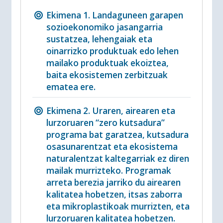
Ekimena 1. Landaguneen garapen
sozioekonomiko jasangarria
sustatzea, lehengaiak eta
oinarrizko produktuak edo lehen
mailako produktuak ekoiztea,
baita ekosistemen zerbitzuak
ematea ere.
Ekimena 2. Uraren, airearen eta
lurzoruaren “zero kutsadura”
programa bat garatzea, kutsadura
osasunarentzat eta ekosistema
naturalentzat kaltegarriak ez diren
mailak murrizteko. Programak
arreta berezia jarriko du airearen
kalitatea hobetzen, itsas zaborra
eta mikroplastikoak murrizten, eta
lurzoruaren kalitatea hobetzen.