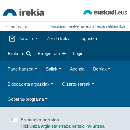
<<
es
eu
en
kontaktuak
erabilerraztasuna
egoitza elektronikoa
Jarraitu
Zer da Irekia
Laguntza
Bilaketa
Erregistratu
Login
Parte-hartzea
Sailak
Agenda
Berriak
Bideoak eta argazkiak
Gizarte-sareak
Gobernu-programa
Erabateko bertsioa
Hizkuntza argia eta erraza bertsio irakurtzea