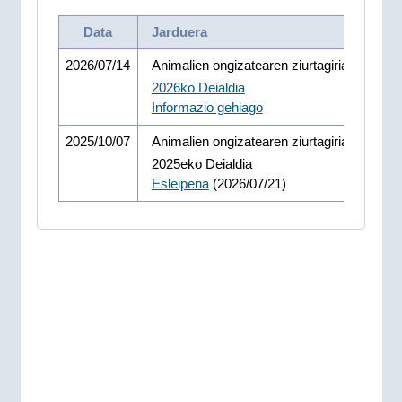
Data
Jarduera
2026/07/14
Animalien ongizatearen ziurtagiria lortzek
2026ko Deialdia
Informazio gehiago
2025/10/07
Animalien ongizatearen ziurtagiria lortzek
2025eko Deialdia
Esleipena
(2026/07/21)