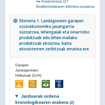
Konpromisoa 117.
Biodibertsitatearen defentsa sustatzea.
Ekimena 1. Landaguneen garapen
sozioekonomiko jasangarria
sustatzea, lehengaiak eta oinarrizko
produktuak edo lehen mailako
produktuak ekoiztea, baita
ekosistemen zerbitzuak ematea ere.
Garapen
Jasangarrirako
Helburuak (GJH)
Jarduerak ordena
kronologikoaren arabera
(2)