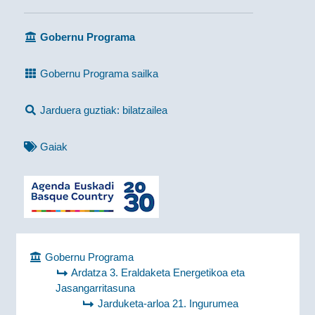
Gobernu Programa
Gobernu Programa sailka
Jarduera guztiak: bilatzailea
Gaiak
Gobernu Programa
Ardatza 3. Eraldaketa Energetikoa eta
Jasangarritasuna
Jarduketa-arloa 21. Ingurumea