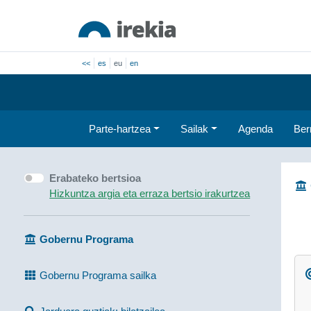
<<
es
eu
en
Parte-hartzea
Sailak
Agenda
Ber
Erabateko bertsioa
Hizkuntza argia eta erraza bertsio irakurtzea
Gobernu Programa
Gobernu Programa sailka