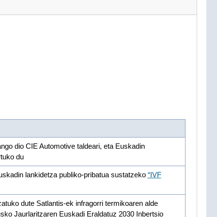
o dio CIE Automotive taldeari, eta Euskadin
rtuko du
skadin lankidetza publiko-pribatua sustatzeko
“IVF
tuko dute Satlantis-ek infragorri termikoaren alde
sko Jaurlaritzaren Euskadi Eraldatuz 2030 Inbertsio