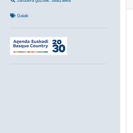
Jarduera guztiak: bilatzailea
Gaiak