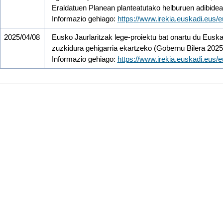
Eraldatuen Planean planteatutako helburuen adibide
Informazio gehiago:
https://www.irekia.euskadi.eus
2025/04/08
Eusko Jaurlaritzak lege-proiektu bat onartu du Euska
zuzkidura gehigarria ekartzeko (Gobernu Bilera 2025
Informazio gehiago:
https://www.irekia.euskadi.eus