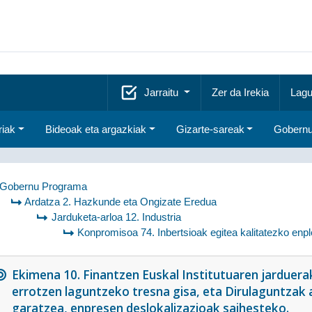
Jarraitu
Zer da Irekia
Lagu
riak
Bideoak eta argazkiak
Gizarte-sareak
Gobernu
Gobernu Programa
Ardatza 2. Hazkunde eta Ongizate Eredua
Jarduketa-arloa 12. Industria
Konpromisoa 74. Inbertsioak egitea kalitatezko enpl
Ekimena 10. Finantzen Euskal Institutuaren jarduerak
errotzen laguntzeko tresna gisa, eta Dirulaguntzak 
garatzea, enpresen deslokalizazioak saihesteko.