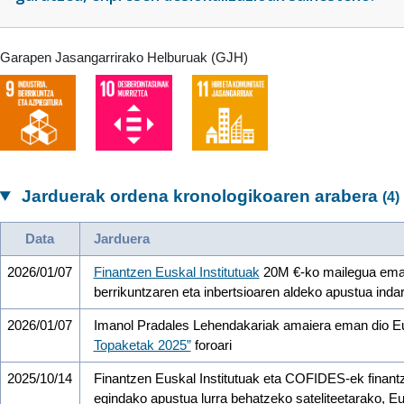
Garapen Jasangarrirako Helburuak (GJH)
Jarduerak ordena kronologikoaren arabera
(4)
Data
Jarduera
2026/01/07
Finantzen Euskal Institutuak
20M €-ko mailegua emang
berrikuntzaren eta inbertsioaren aldeko apustua inda
2026/01/07
Imanol Pradales Lehendakariak amaiera eman dio Eu
Topaketak 2025”
foroari
2025/10/14
Finantzen Euskal Institutuak eta COFIDES-ek finantza
egindako apustua lurra behatzeko sateliteetarako, Eu