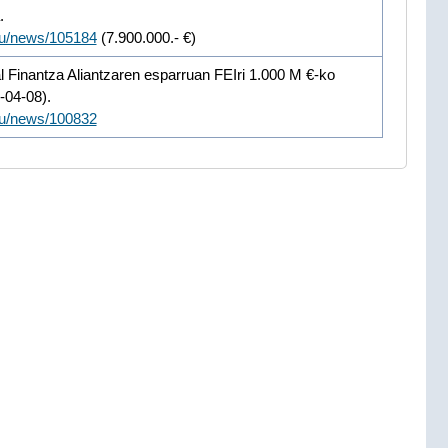
a.
/eu/news/105184
(7.900.000.- €)
l Finantza Aliantzaren esparruan FEIri 1.000 M €-ko
-04-08).
/eu/news/100832