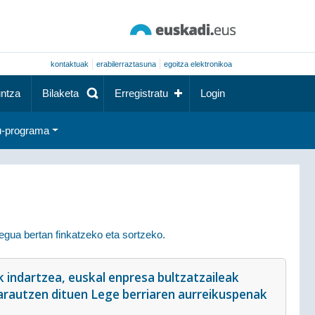
kontaktuak
erabilerraztasuna
egoitza elektronikoa
ntza
Bilaketa
Erregistratu
Login
-programa
egua bertan finkatzeko eta sortzeko.
 indartzea, euskal enpresa bultzatzaileak
arautzen dituen Lege berriaren aurreikuspenak