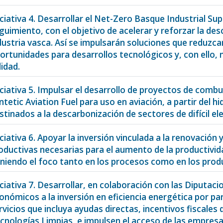
iciativa 4. Desarrollar el Net-Zero Basque Industrial Su
guimiento, con el objetivo de acelerar y reforzar la de
dustria vasca. Así se impulsarán soluciones que reduzc
ortunidades para desarrollos tecnológicos y, con ello,
lidad.
iciativa 5. Impulsar el desarrollo de proyectos de comb
ntetic Aviation Fuel para uso en aviación, a partir del 
stinados a la descarbonización de sectores de difícil ele
iciativa 6. Apoyar la inversión vinculada a la renovación
oductivas necesarias para el aumento de la productivid
niendo el foco tanto en los procesos como en los prod
iciativa 7. Desarrollar, en colaboración con las Diputac
onómicos a la inversión en eficiencia energética por part
rvicios que incluya ayudas directas, incentivos fiscales
cnologías Limpias, e impulsen el acceso de las empres