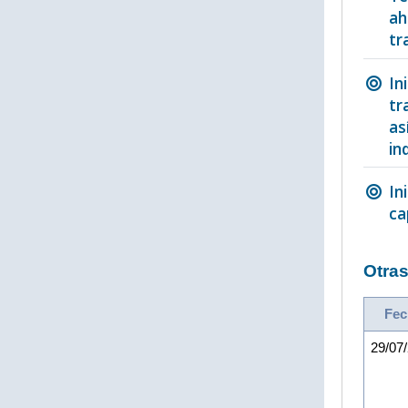
ah
tr
In
tr
as
in
In
ca
Otras
Fec
29/07