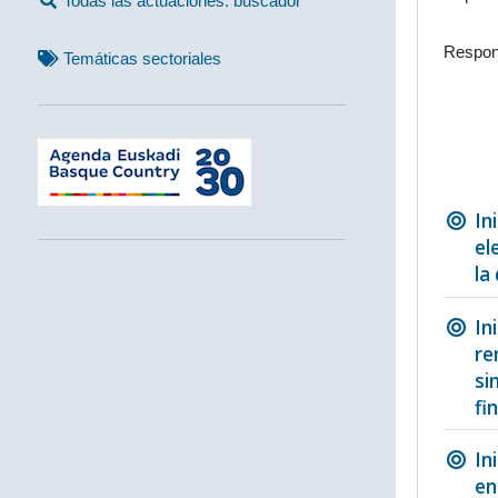
Todas las actuaciones: buscador
Respon
Temáticas sectoriales
In
el
la
In
re
si
fi
In
en