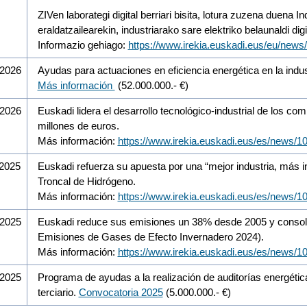
ZIVen laborategi digital berriari bisita, lotura zuzena duena
eraldatzailearekin, industriarako sare elektriko belaunaldi digi
Informazio gehiago:
https://www.irekia.euskadi.eus/eu/news
/2026
Ayudas para actuaciones en eficiencia energética en la indus
Más información
(52.000.000.- €)
/2026
Euskadi lidera el desarrollo tecnológico-industrial de los c
millones de euros.
Más información:
https://www.irekia.euskadi.eus/es/news/1
/2025
Euskadi refuerza su apuesta por una “mejor industria, más 
Troncal de Hidrógeno.
Más información:
https://www.irekia.euskadi.eus/es/news/1
/2025
Euskadi reduce sus emisiones un 38% desde 2005 y consolida
Emisiones de Gases de Efecto Invernadero 2024).
Más información:
https://www.irekia.euskadi.eus/es/news/1
/2025
Programa de ayudas a la realización de auditorías energétic
terciario.
Convocatoria 2025
(5.000.000.- €)