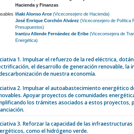
Hacienda y Finanzas
sables
Iñaki Alonso Arce
(
Viceconsejero de Hacienda
)
José Enrique Corchón Alvárez
(
Viceconsejero de Política 
Presupuestos
)
Irantzu Allende Fernández de Eribe
(
Viceconsejera de Tran
Energética
)
iciativa 1. Impulsar el refuerzo de la red eléctrica, dot
ectrificación, el desarrollo de generación renovable, la
 descarbonización de nuestra economía.
iciativa 2. Impulsar el autoabastecimiento energético de
novables. Apoyar proyectos de comunidades energética
mplificando los trámites asociados a estos proyectos, 
nanciación.
iciativa 3. Reforzar la capacidad de las infraestructura
ergéticos, como el hidrógeno verde.