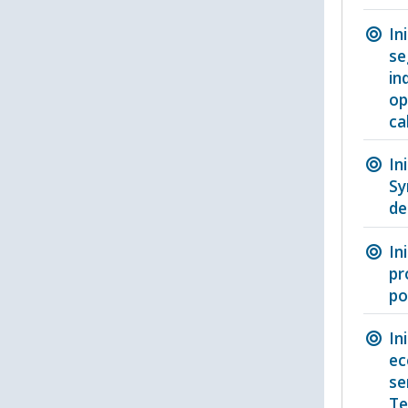
In
se
in
op
ca
In
Sy
de
In
pr
po
In
ec
se
Te