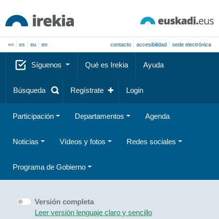
<<
es
eu
en
contacto
accesibilidad
sede electrónica
Síguenos
Qué es Irekia
Ayuda
Búsqueda
Regístrate
Login
Participación
Departamentos
Agenda
Noticias
Vídeos y fotos
Redes sociales
Programa de Gobierno
Versión completa
Leer versión lenguaje claro y sencillo