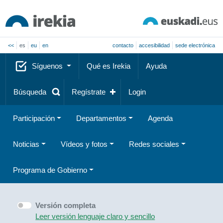
<<
es
eu
en
contacto
accesibilidad
sede electrónica
Síguenos
Qué es Irekia
Ayuda
Búsqueda
Regístrate
Login
Participación
Departamentos
Agenda
Noticias
Vídeos y fotos
Redes sociales
Programa de Gobierno
Versión completa
Leer versión lenguaje claro y sencillo