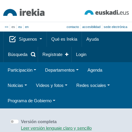
<<
es
eu
en
contacto
accesibilidad
sede electrónica
Síguenos
Qué es Irekia
Ayuda
Búsqueda
Regístrate
Login
Participación
Departamentos
Agenda
Noticias
Vídeos y fotos
Redes sociales
Programa de Gobierno
Versión completa
Leer versión lenguaje claro y sencillo