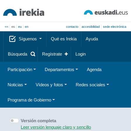
<<
es
eu
en
contacto
accesibilidad
sede electrónica
Síguenos
Qué es Irekia
Ayuda
Búsqueda
Regístrate
Login
Participación
Departamentos
Agenda
Noticias
Vídeos y fotos
Redes sociales
Programa de Gobierno
Versión completa
Leer versión lenguaje claro y sencillo