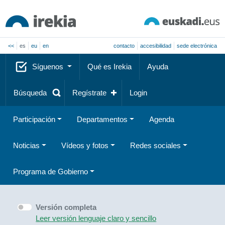
<<
es
eu
en
contacto
accesibilidad
sede electrónica
Síguenos
Qué es Irekia
Ayuda
Búsqueda
Regístrate
Login
Participación
Departamentos
Agenda
Noticias
Vídeos y fotos
Redes sociales
Programa de Gobierno
Versión completa
Leer versión lenguaje claro y sencillo