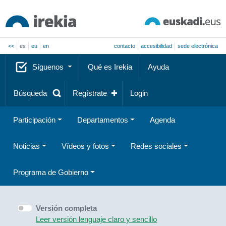
<<
es
eu
en
contacto
accesibilidad
sede electrónica
Síguenos
Qué es Irekia
Ayuda
Búsqueda
Regístrate
Login
Participación
Departamentos
Agenda
Noticias
Vídeos y fotos
Redes sociales
Programa de Gobierno
Versión completa
Leer versión lenguaje claro y sencillo