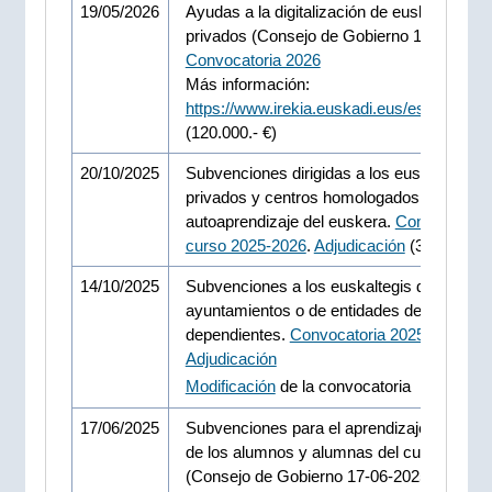
19/05/2026
Ayudas a la digitalización de euskaltegis
privados (Consejo de Gobierno 19-05-2026
Convocatoria 2026
Más información:
https://www.irekia.euskadi.eus/es/news/1
(120.000.- €)
20/10/2025
Subvenciones dirigidas a los euskaltegis
privados y centros homologados de
autoaprendizaje del euskera.
Convocatoria
curso 2025-2026
.
Adjudicación
(36.215.000
14/10/2025
Subvenciones a los euskaltegis de los
ayuntamientos o de entidades de ellos
dependientes.
Convocatoria 2025-2026
.
Adjudicación
Modificación
de la convocatoria
17/06/2025
Subvenciones para el aprendizaje del eus
de los alumnos y alumnas del curso 2024
(Consejo de Gobierno 17-06-2025).