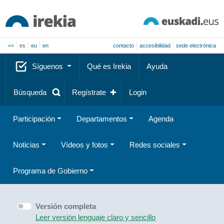
<<
es
eu
en
contacto
accesibilidad
sede electrónica
Síguenos
Qué es Irekia
Ayuda
Búsqueda
Regístrate
Login
Participación
Departamentos
Agenda
Noticias
Vídeos y fotos
Redes sociales
Programa de Gobierno
Versión completa
Leer versión lenguaje claro y sencillo