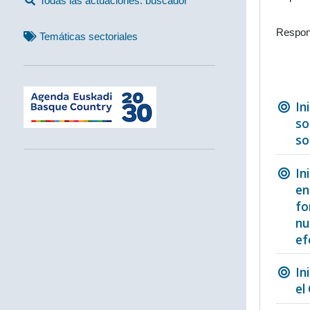
Todas las actuaciones: buscador
Respon
Temáticas sectoriales
In
so
so
In
en
fo
nu
ef
In
el