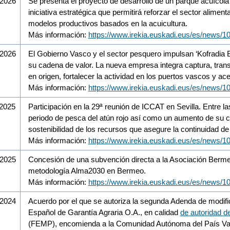
/2026
Se presenta el proyecto de desarrollo de un parque acuícola 
iniciativa estratégica que permitirá reforzar el sector alime
modelos productivos basados en la acuicultura.
Más información:
https://www.irekia.euskadi.eus/es/news/1
/2026
El Gobierno Vasco y el sector pesquero impulsan ‘Kofradia 
su cadena de valor. La nueva empresa integra captura, tran
en origen, fortalecer la actividad en los puertos vascos y a
Más información:
https://www.irekia.euskadi.eus/es/news/1
/2025
Participación en la 29ª reunión de ICCAT en Sevilla. Entre 
periodo de pesca del atún rojo así como un aumento de su c
sostenibilidad de los recursos que asegure la continuidad d
Más información:
https://www.irekia.euskadi.eus/es/news/1
/2025
Concesión de una subvención directa a la Asociación Bermeo T
metodología Alma2030 en Bermeo.
Más información:
https://www.irekia.euskadi.eus/es/news/1
/2024
Acuerdo por el que se autoriza la segunda Adenda de modific
Español de Garantía Agraria O.A., en calidad
de autoridad de
(FEMP), encomienda a la Comunidad Autónoma del País Vasc