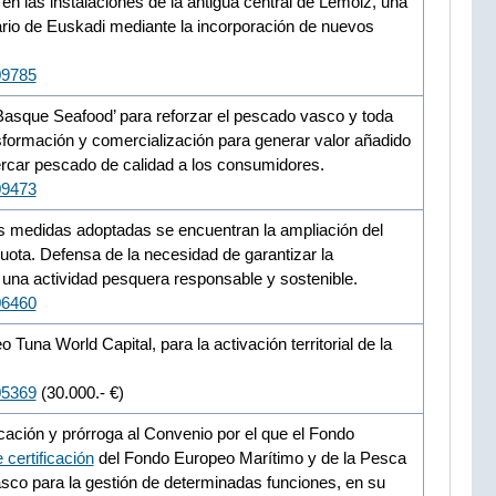
en las instalaciones de la antigua central de Lemoiz, una
ntario de Euskadi mediante la incorporación de nuevos
09785
Basque Seafood’ para reforzar el pescado vasco y toda
sformación y comercialización para generar valor añadido
cercar pescado de calidad a los consumidores.
09473
las medidas adoptadas se encuentran la ampliación del
uota. Defensa de la necesidad de garantizar la
e una actividad pesquera responsable y sostenible.
06460
una World Capital, para la activación territorial de la
05369
(30.000.- €)
ación y prórroga al Convenio por el que el Fondo
 certificación
del Fondo Europeo Marítimo y de la Pesca
o para la gestión de determinadas funciones, en su