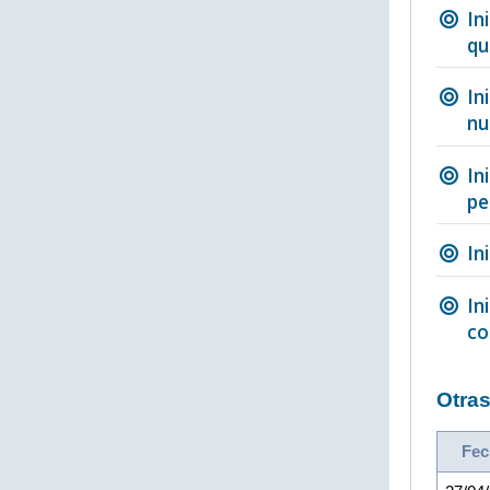
In
qu
In
nu
In
pe
In
In
co
Otras
Fec