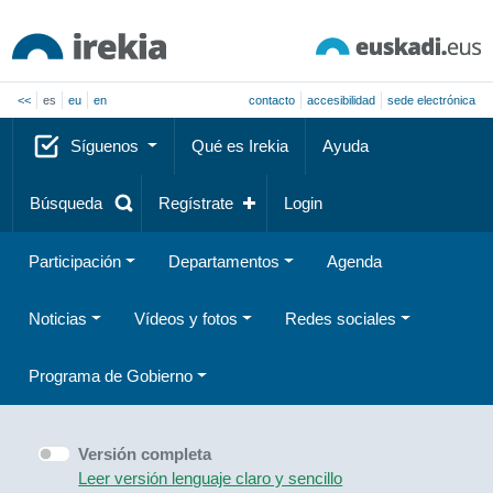
<<
es
eu
en
contacto
accesibilidad
sede electrónica
Síguenos
Qué es Irekia
Ayuda
Búsqueda
Regístrate
Login
Participación
Departamentos
Agenda
Noticias
Vídeos y fotos
Redes sociales
Programa de Gobierno
Versión completa
Leer versión lenguaje claro y sencillo