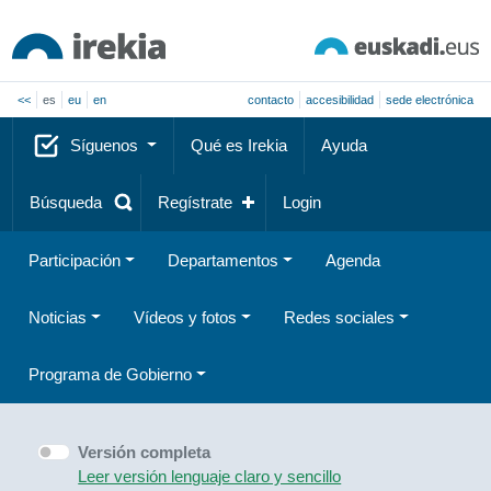
<<
es
eu
en
contacto
accesibilidad
sede electrónica
Síguenos
Qué es Irekia
Ayuda
Búsqueda
Regístrate
Login
Participación
Departamentos
Agenda
Noticias
Vídeos y fotos
Redes sociales
Programa de Gobierno
Versión completa
Leer versión lenguaje claro y sencillo