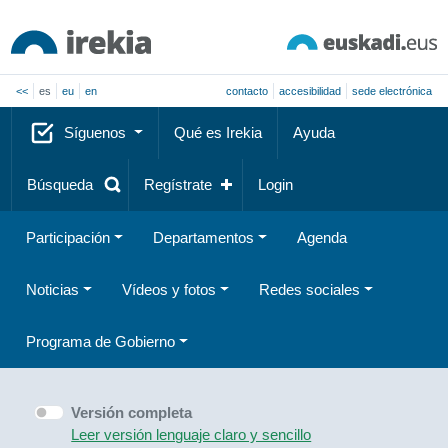
<<
es
eu
en
contacto
accesibilidad
sede electrónica
Síguenos
Qué es Irekia
Ayuda
Búsqueda
Regístrate
Login
Participación
Departamentos
Agenda
Noticias
Vídeos y fotos
Redes sociales
Programa de Gobierno
Versión completa
Leer versión lenguaje claro y sencillo