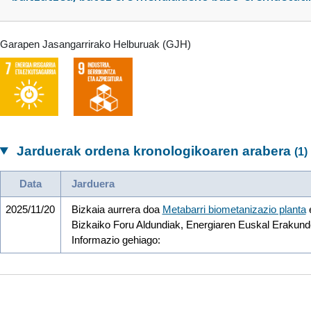
Garapen Jasangarrirako Helburuak (GJH)
Jarduerak ordena kronologikoaren arabera
(1)
Data
Jarduera
2025/11/20
Bizkaia aurrera doa
Metabarri biometanizazio planta
e
Bizkaiko Foru Aldundiak, Energiaren Euskal Erakunde
Informazio gehiago: