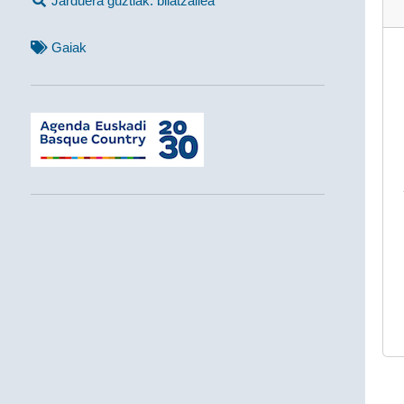
Jarduera guztiak: bilatzailea
Gaiak