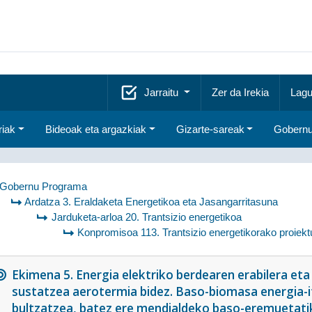
Jarraitu
Zer da Irekia
Lagu
riak
Bideoak eta argazkiak
Gizarte-sareak
Gobernu
Gobernu Programa
Ardatza 3. Eraldaketa Energetikoa eta Jasangarritasuna
Jarduketa-arloa 20. Trantsizio energetikoa
Konpromisoa 113. Trantsizio energetikorako proiekt
Ekimena 5. Energia elektriko berdearen erabilera e
sustatzea aerotermia bidez. Baso-biomasa energia-itu
bultzatzea, batez ere mendialdeko baso-eremuetatik