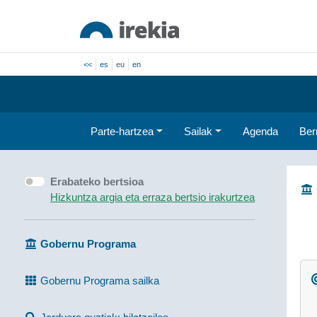
<<
es
eu
en
Parte-hartzea
Sailak
Agenda
Ber
Erabateko bertsioa
Hizkuntza argia eta erraza bertsio irakurtzea
Gobernu Programa
Gobernu Programa sailka