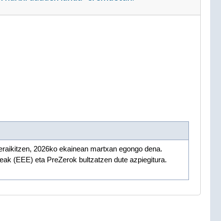
raikitzen, 2026ko ekainean martxan egongo dena.
ak (EEE) eta PreZerok bultzatzen dute azpiegitura.