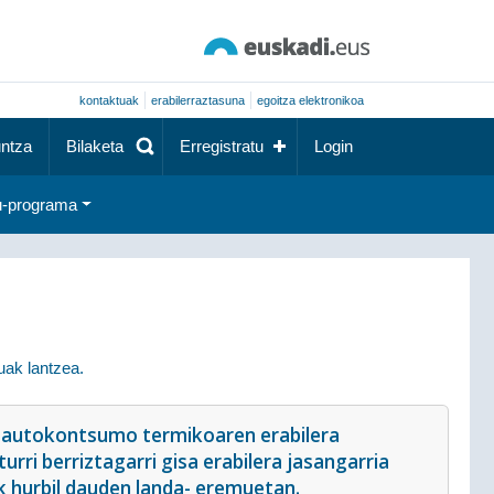
kontaktuak
erabilerraztasuna
egoitza elektronikoa
ntza
Bilaketa
Erregistratu
Login
-programa
uak lantzea.
ta autokontsumo termikoaren erabilera
rri berriztagarri gisa erabilera jasangarria
 hurbil dauden landa- eremuetan.