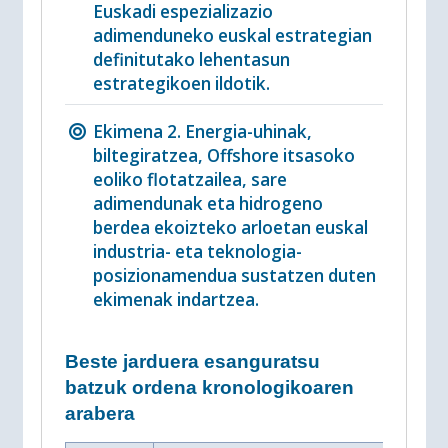
Euskadi espezializazio
adimenduneko euskal estrategian
definitutako lehentasun
estrategikoen ildotik.
Ekimena 2. Energia-uhinak,
biltegiratzea, Offshore itsasoko
eoliko flotatzailea, sare
adimendunak eta hidrogeno
berdea ekoizteko arloetan euskal
industria- eta teknologia-
posizionamendua sustatzen duten
ekimenak indartzea.
Beste jarduera esanguratsu
batzuk ordena kronologikoaren
arabera