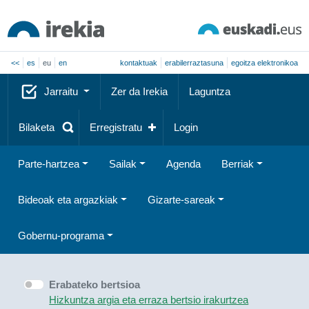
<<
es
eu
en
kontaktuak
erabilerraztasuna
egoitza elektronikoa
Jarraitu
Zer da Irekia
Laguntza
Bilaketa
Erregistratu
Login
Parte-hartzea
Sailak
Agenda
Berriak
Bideoak eta argazkiak
Gizarte-sareak
Gobernu-programa
Erabateko bertsioa
Hizkuntza argia eta erraza bertsio irakurtzea