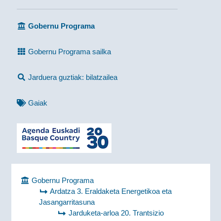
Gobernu Programa
Gobernu Programa sailka
Jarduera guztiak: bilatzailea
Gaiak
Gobernu Programa
Ardatza 3. Eraldaketa Energetikoa eta
Jasangarritasuna
Jarduketa-arloa 20. Trantsizio