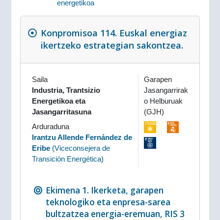
energetikoa
Konpromisoa 114. Euskal energiaz
ikertzeko estrategian sakontzea.
Saila
Garapen
Industria, Trantsizio
Jasangarrirak
Energetikoa eta
o Helburuak
Jasangarritasuna
(GJH)
Arduraduna
Irantzu Allende Fernández de
Eribe
(
Viceconsejera de
Transición Energética
)
Ekimena 1. Ikerketa, garapen
teknologiko eta enpresa-sarea
bultzatzea energia-eremuan, RIS 3