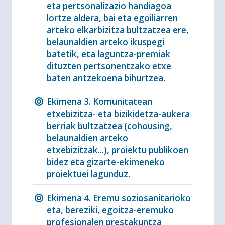
eta pertsonalizazio handiagoa
lortze aldera, bai eta egoiliarren
arteko elkarbizitza bultzatzea ere,
belaunaldien arteko ikuspegi
batetik, eta laguntza-premiak
dituzten pertsonentzako etxe
baten antzekoena bihurtzea.
Ekimena 3. Komunitatean
etxebizitza- eta bizikidetza-aukera
berriak bultzatzea (cohousing,
belaunaldien arteko
etxebizitzak...), proiektu publikoen
bidez eta gizarte-ekimeneko
proiektuei lagunduz.
Ekimena 4. Eremu soziosanitarioko
eta, bereziki, egoitza-eremuko
profesionalen prestakuntza