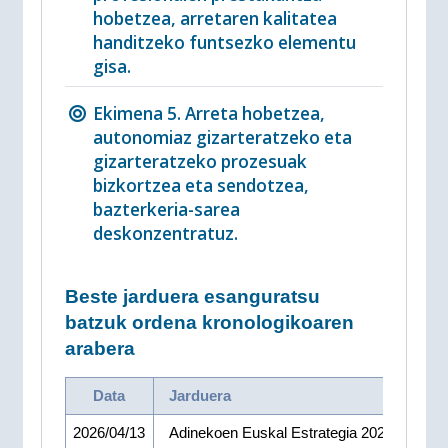
hobetzea, arretaren kalitatea
handitzeko funtsezko elementu
gisa.
Ekimena 5. Arreta hobetzea,
autonomiaz gizarteratzeko eta
gizarteratzeko prozesuak
bizkortzea eta sendotzea,
bazterkeria-sarea
deskonzentratuz.
Beste jarduera esanguratsu
batzuk ordena kronologikoaren
arabera
Data
Jarduera
2026/04/13
Adinekoen Euskal Estrategia 2026-2029.