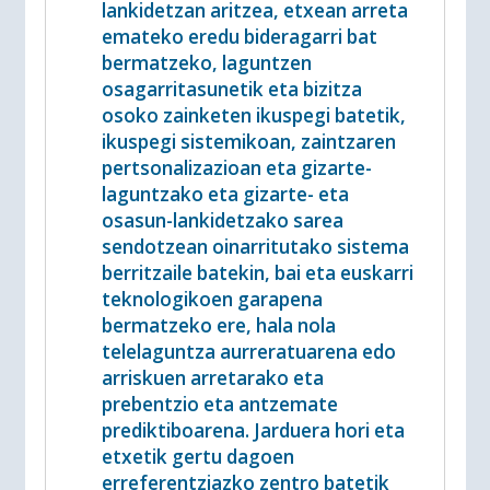
lankidetzan aritzea, etxean arreta
emateko eredu bideragarri bat
bermatzeko, laguntzen
osagarritasunetik eta bizitza
osoko zainketen ikuspegi batetik,
ikuspegi sistemikoan, zaintzaren
pertsonalizazioan eta gizarte-
laguntzako eta gizarte- eta
osasun-lankidetzako sarea
sendotzean oinarritutako sistema
berritzaile batekin, bai eta euskarri
teknologikoen garapena
bermatzeko ere, hala nola
telelaguntza aurreratuarena edo
arriskuen arretarako eta
prebentzio eta antzemate
prediktiboarena. Jarduera hori eta
etxetik gertu dagoen
erreferentziazko zentro batetik