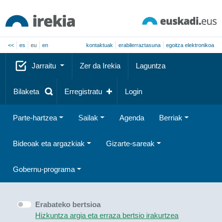
<<
es
eu
en
kontaktuak
erabilerraztasuna
egoitza elektronikoa
Jarraitu
Zer da Irekia
Laguntza
Bilaketa
Erregistratu
Login
Parte-hartzea
Sailak
Agenda
Berriak
Bideoak eta argazkiak
Gizarte-sareak
Gobernu-programa
Erabateko bertsioa
Hizkuntza argia eta erraza bertsio irakurtzea