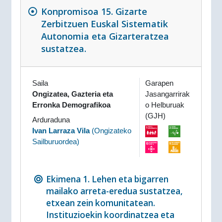
Konpromisoa 15. Gizarte
Zerbitzuen Euskal Sistematik
Autonomia eta Gizarteratzea
sustatzea.
Saila
Garapen
Ongizatea, Gazteria eta
Jasangarrirak
Erronka Demografikoa
o Helburuak
(GJH)
Arduraduna
Ivan Larraza Vila
(
Ongizateko
Sailburuordea
)
Ekimena 1. Lehen eta bigarren
mailako arreta-eredua sustatzea,
etxean zein komunitatean.
Instituzioekin koordinatzea eta