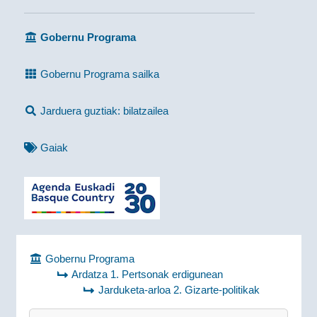
Gobernu Programa
Gobernu Programa sailka
Jarduera guztiak: bilatzailea
Gaiak
Gobernu Programa
Ardatza 1. Pertsonak erdigunean
Jarduketa-arloa 2. Gizarte-politikak