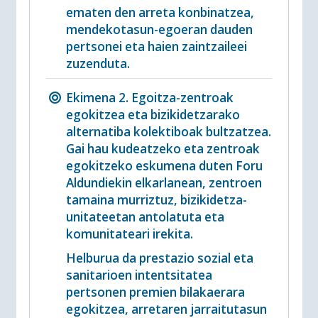
ematen den arreta konbinatzea,
mendekotasun-egoeran dauden
pertsonei eta haien zaintzaileei
zuzenduta.
Ekimena 2. Egoitza-zentroak
egokitzea eta bizikidetzarako
alternatiba kolektiboak bultzatzea.
Gai hau kudeatzeko eta zentroak
egokitzeko eskumena duten Foru
Aldundiekin elkarlanean, zentroen
tamaina murriztuz, bizikidetza-
unitateetan antolatuta eta
komunitateari irekita.
Helburua da prestazio sozial eta
sanitarioen intentsitatea
pertsonen premien bilakaerara
egokitzea, arretaren jarraitutasun