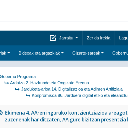
Jarraitu
Zer da Irekia
Lagu
riak
Bideoak eta argazkiak
Gizarte-sareak
Gobernu
Gobernu Programa
Ardatza 2. Hazkunde eta Ongizate Eredua
Jarduketa-arloa 14. Digitalizazioa eta Adimen Artifiziala
Konpromisoa 86. Jarduera digital etiko eta eleaniztu
Ekimena 4. AAren inguruko kontzientziazioa areagotz
zuzenenak har ditzaten, AA gure bizitzan presentzia