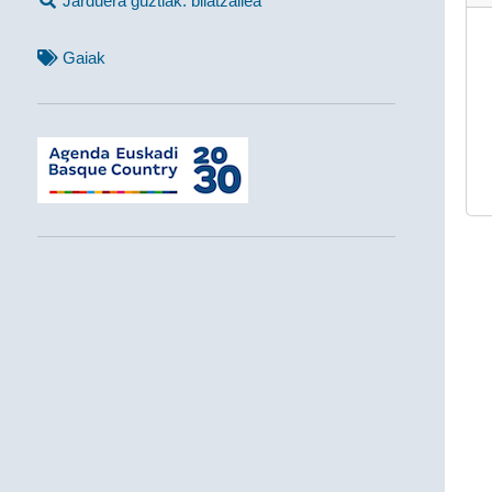
Jarduera guztiak: bilatzailea
Gaiak