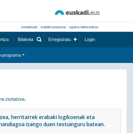
kontaktuak
erabilerraztasuna
egoitza elektronikoa
ntza
Bilaketa
Erregistratu
Login
-programa
na ziurtatzea.
ea, herritarrek erabaki logikoenak eta
 handiagoa izango duen testuinguru batean.