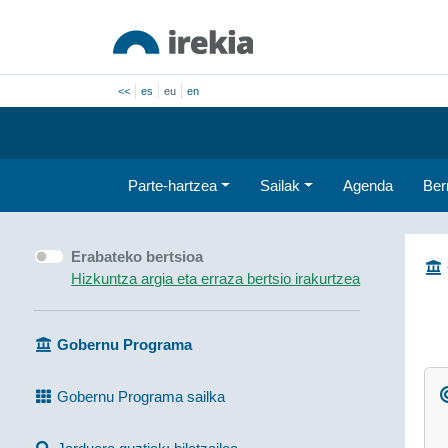
<<
es
eu
en
Parte-hartzea
Sailak
Agenda
Ber
Erabateko bertsioa
Hizkuntza argia eta erraza bertsio irakurtzea
Gobernu Programa
Gobernu Programa sailka