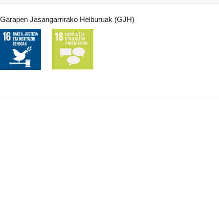
Garapen Jasangarrirako Helburuak (GJH)