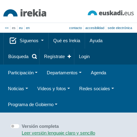
<<
es
eu
en
contacto
accesibilidad
sede electrónica
Síguenos
Qué es Irekia
Ayuda
Búsqueda
Regístrate
Login
Participación
Departamentos
Agenda
Noticias
Vídeos y fotos
Redes sociales
Programa de Gobierno
Versión completa
Leer versión lenguaje claro y sencillo