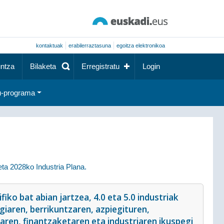
kontaktuak
erabilerraztasuna
egoitza elektronikoa
ntza
Bilaketa
Erregistratu
Login
-programa
eta 2028ko Industria Plana.
ko bat abian jartzea, 4.0 eta 5.0 industriak
iaren, berrikuntzaren, azpiegituren,
aren, finantzaketaren eta industriaren ikuspegi