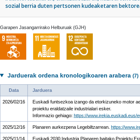
sozial berria duten pertsonen kudeaketaren bektorea
Garapen Jasangarrirako Helburuak (GJH)
Jarduerak ordena kronologikoaren arabera
(7)
Data
Jarduera
2026/02/16
Euskadi funtsezkoa izango da etorkizuneko motor ae
proiektu eraldatzaile industrialari esker.
Informazio gehiago:
https://www.irekia.euskadi.eus
2025/12/16
Planaren aurkezpena Legebiltzarrean.
https://www.i
2025/11/14
Euskadi 2030 Industria Planaren baitako Proiektu Era