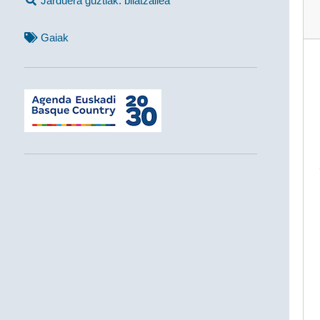
Jarduera guztiak: bilatzailea
Gaiak