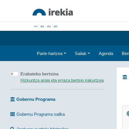
<<
es
eu
en
Parte-hartzea
Sailak
Agenda
Ber
Erabateko bertsioa
Hizkuntza argia eta erraza bertsio irakurtzea
Gobernu Programa
Gobernu Programa sailka