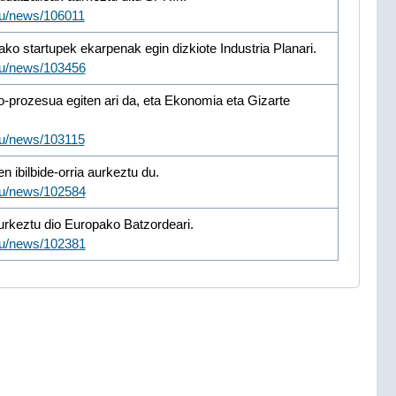
eu/news/106011
o startupek ekarpenak egin dizkiote Industria Planari.
/eu/news/103456
io-prozesua egiten ari da, eta Ekonomia eta Gizarte
eu/news/103115
n ibilbide-orria aurkeztu du.
/eu/news/102584
urkeztu dio Europako Batzordeari.
/eu/news/102381