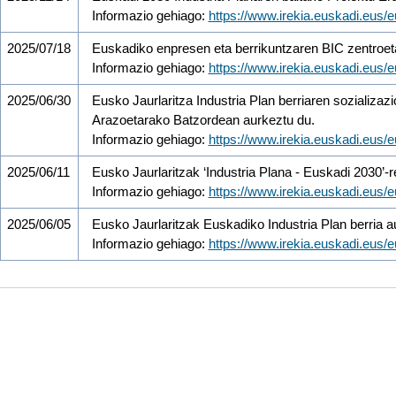
Informazio gehiago:
https://www.irekia.euskadi.eus/
2025/07/18
Euskadiko enpresen eta berrikuntzaren BIC zentroetak
Informazio gehiago:
https://www.irekia.euskadi.eus
2025/06/30
Eusko Jaurlaritza Industria Plan berriaren sozializaz
Arazoetarako Batzordean aurkeztu du.
Informazio gehiago:
https://www.irekia.euskadi.eus/
2025/06/11
Eusko Jaurlaritzak ‘Industria Plana - Euskadi 2030’-re
Informazio gehiago:
https://www.irekia.euskadi.eus
2025/06/05
Eusko Jaurlaritzak Euskadiko Industria Plan berria a
Informazio gehiago:
https://www.irekia.euskadi.eus