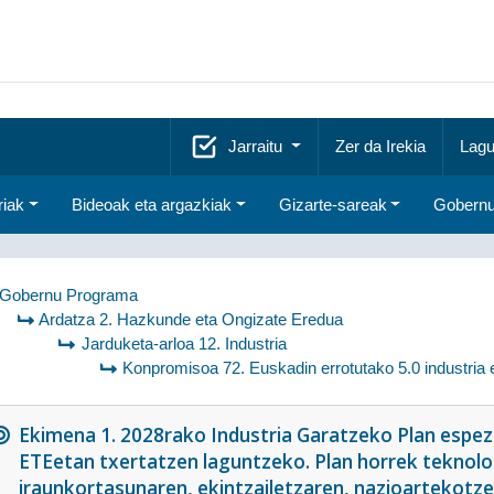
Jarraitu
Zer da Irekia
Lagu
riak
Bideoak eta argazkiak
Gizarte-sareak
Gobernu
Gobernu Programa
Ardatza 2. Hazkunde eta Ongizate Eredua
Jarduketa-arloa 12. Industria
Konpromisoa 72. Euskadin errotutako 5.0 industria 
Ekimena 1. 2028rako Industria Garatzeko Plan espezifi
ETEetan txertatzen laguntzeko. Plan horrek teknolog
iraunkortasunaren, ekintzailetzaren, nazioartekotze