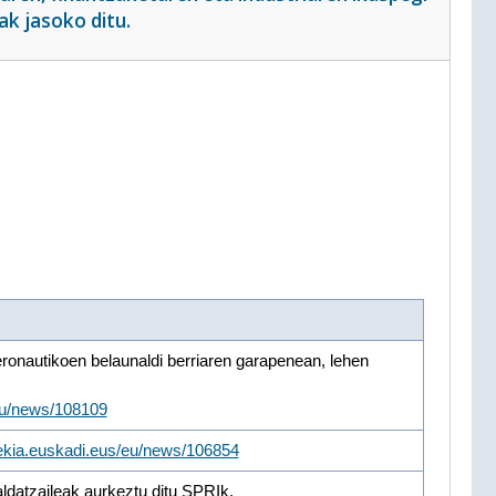
k jasoko ditu.
ronautikoen belaunaldi berriaren garapenean, lehen
/eu/news/108109
rekia.euskadi.eus/eu/news/106854
ldatzaileak aurkeztu ditu SPRIk.