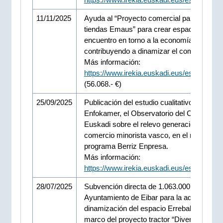
11/11/2025
Ayuda al “Proyecto comercial para la red 
tiendas Emaus” para crear espacios de
encuentro en torno a la economía social y
contribuyendo a dinamizar el comercio loca
Más información:
https://www.irekia.euskadi.eus/es/news/1
(56.068.- €)
25/09/2025
Publicación del estudio cualitativo de
Enfokamer, el Observatorio del Comercio 
Euskadi sobre el relevo generacional en el
comercio minorista vasco, en el marco del
programa Berriz Enpresa.
Más información:
https://www.irekia.euskadi.eus/es/news/1
28/07/2025
Subvención directa de 1.063.000 euros al
Ayuntamiento de Eibar para la adecuación
dinamización del espacio Errebal Plaza, en
marco del proyecto tractor “Diversificación