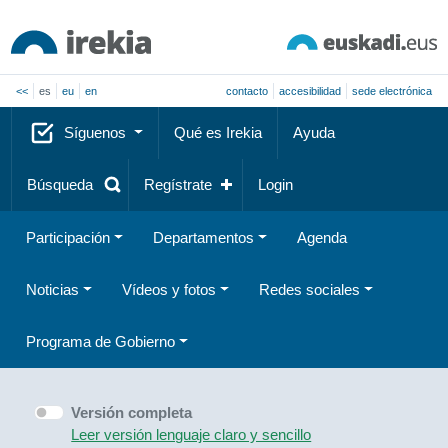
<<
es
eu
en
contacto
accesibilidad
sede electrónica
Síguenos
Qué es Irekia
Ayuda
Búsqueda
Regístrate
Login
Participación
Departamentos
Agenda
Noticias
Vídeos y fotos
Redes sociales
Programa de Gobierno
Versión completa
Leer versión lenguaje claro y sencillo