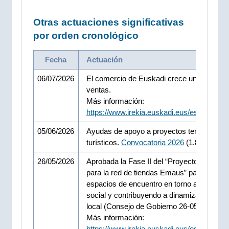
Otras actuaciones significativas
por orden cronológico
Fecha
Actuación
06/07/2026
El comercio de Euskadi crece un 3,5% en 
ventas.
Más información:
https://www.irekia.euskadi.eus/es/news/1
05/06/2026
Ayudas de apoyo a proyectos territoriales
turísticos.
Convocatoria 2026
(1.840.000.- 
26/05/2026
Aprobada la Fase II del “Proyecto comerci
para la red de tiendas Emaus” para crear
espacios de encuentro en torno a la econ
social y contribuyendo a dinamizar el com
local (Consejo de Gobierno 26-05-2026)
Más información:
https://www.irekia.euskadi.eus/es/news/1