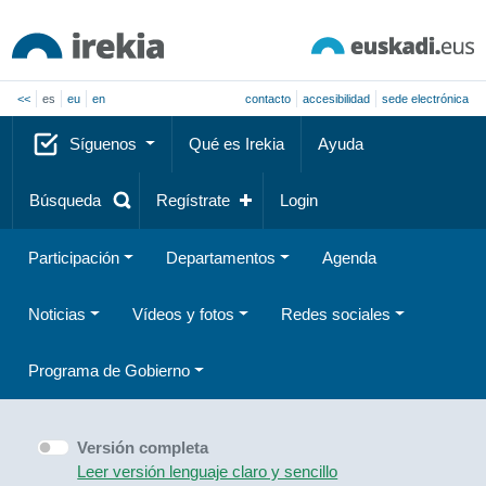
<<
es
eu
en
contacto
accesibilidad
sede electrónica
Síguenos
Qué es Irekia
Ayuda
Búsqueda
Regístrate
Login
Participación
Departamentos
Agenda
Noticias
Vídeos y fotos
Redes sociales
Programa de Gobierno
Versión completa
Leer versión lenguaje claro y sencillo