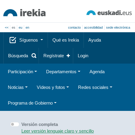
<<
es
eu
en
contacto
accesibilidad
sede electrónica
Síguenos
Qué es Irekia
Ayuda
Búsqueda
Regístrate
Login
Participación
Departamentos
Agenda
Noticias
Vídeos y fotos
Redes sociales
Programa de Gobierno
Versión completa
Leer versión lenguaje claro y sencillo