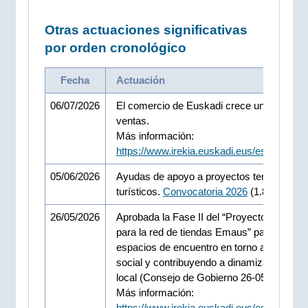
Otras actuaciones significativas
por orden cronológico
Fecha
Actuación
06/07/2026
El comercio de Euskadi crece un 3,5% en 
ventas.
Más información:
https://www.irekia.euskadi.eus/es/news/1
05/06/2026
Ayudas de apoyo a proyectos territoriales
turísticos.
Convocatoria 2026
(1.840.000.- 
26/05/2026
Aprobada la Fase II del “Proyecto comerci
para la red de tiendas Emaus” para crear
espacios de encuentro en torno a la econ
social y contribuyendo a dinamizar el com
local (Consejo de Gobierno 26-05-2026)
Más información:
https://www.irekia.euskadi.eus/es/news/1