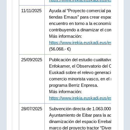
11/11/2025
Ayuda al “Proyecto comercial para la red 
tiendas Emaus” para crear espacios de
encuentro en torno a la economía social y
contribuyendo a dinamizar el comercio loca
Más información:
https://www.irekia.euskadi.eus/es/news/1
(56.068.- €)
25/09/2025
Publicación del estudio cualitativo de
Enfokamer, el Observatorio del Comercio 
Euskadi sobre el relevo generacional en el
comercio minorista vasco, en el marco del
programa Berriz Enpresa.
Más información:
https://www.irekia.euskadi.eus/es/news/1
28/07/2025
Subvención directa de 1.063.000 euros al
Ayuntamiento de Eibar para la adecuación
dinamización del espacio Errebal Plaza, en
marco del proyecto tractor “Diversificación