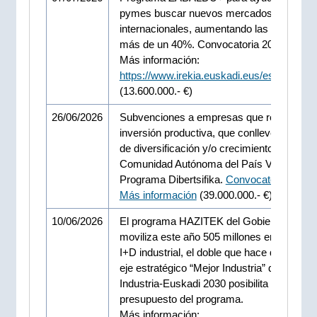
pymes buscar nuevos mercados
internacionales, aumentando las ayudas e
más de un 40%. Convocatoria 2026
Más información:
https://www.irekia.euskadi.eus/es/news/1
(13.600.000.- €)
26/06/2026
Subvenciones a empresas que realicen
inversión productiva, que conlleve actuaci
de diversificación y/o crecimiento en la
Comunidad Autónoma del País Vasco.
Programa Dibertsifika.
Convocatoria 2026
.
Más información
(39.000.000.- €)
10/06/2026
El programa HAZITEK del Gobierno Vasco
moviliza este año 505 millones en proyect
I+D industrial, el doble que hace dos años.
eje estratégico “Mejor Industria” del Plan d
Industria-Euskadi 2030 posibilita aumentar 
presupuesto del programa.
Más información: