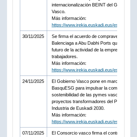
internacionalización BEINT del Gobierno
Vasco.
Más información:
https://www.irekia.euskadi.eus/es/news/1
30/11/2025
Se firma el acuerdo de compraventa de
Balenciaga a Abu Dabhi Ports que garantiz
futuro de la actividad de la empresa y de s
trabajadores.
Más información:
https://www.irekia.euskadi.eus/es/news/1
24/11/2025
El Gobierno Vasco pone en marcha la inici
BasquESG para impulsar la competitividad
sostenibilidad de las pymes vascas, uno d
proyectos transformadores del Plan de
Industria de Euskadi 2030.
Más información:
https://www.irekia.euskadi.eus/es/news/1
07/11/2025
El Consorcio vasco firma el contrato de