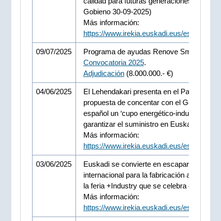
calidad para futuras generaciones (Consej
Gobieno 30-09-2025)
Más información:
https://www.irekia.euskadi.eus/es/news/1
09/07/2025
Programa de ayudas Renove Smart Indust
Convocatoria 2025
.
Adjudicación
(8.000.000.- €)
04/06/2025
El Lehendakari presenta en el Parlamento 
propuesta de concentar con el Gobierno
español un ‘cupo energético-industrial’ par
garantizar el suministro en Euskadi.
Más información:
https://www.irekia.euskadi.eus/es/news/1
03/06/2025
Euskadi se convierte en escaparate
internacional para la fabricación avanzada
la feria +Industry que se celebra en el BE
Más información:
https://www.irekia.euskadi.eus/es/news/1