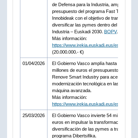
de Defensa para la Industria, amplía el
presupuesto del programa Fast Track
Innobideak con el objetivo de transformar 
diversificar las pymes dentro del Plan de
Industria – Euskadi 2030.
BOPV
.
Modifica
Más información:
https://www.irekia.euskadi.eus/es/news/1
(20.000.000.- €)
01/04/2026
El Gobierno Vasco amplía hasta los 13
millones de euros el presupuesto del prog
Renove Smart Industry para acelerar la
modernización tecnológica en las pymes d
máquina avanzada.
Más información:
https://www.irekia.euskadi.eus/es/news/1
25/03/2026
El Gobierno Vasco invierte 54 millones de
euros en impulsar la transformación y
diversificación de las pymes a través del
programa Dibertsifika.