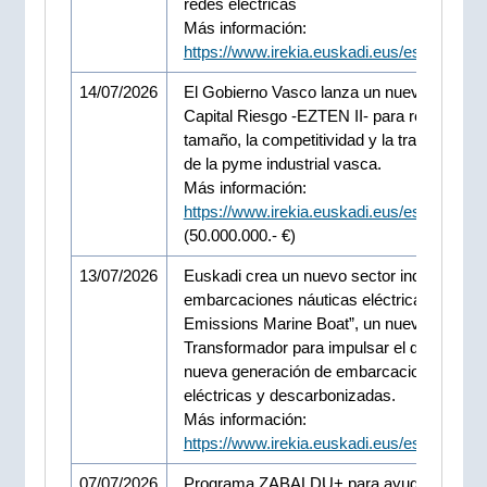
redes eléctricas
Más información:
https://www.irekia.euskadi.eus/es/news/1
14/07/2026
El Gobierno Vasco lanza un nuevo Fondo 
Capital Riesgo -EZTEN II- para reforzar el
tamaño, la competitividad y la transformac
de la pyme industrial vasca.
Más información:
https://www.irekia.euskadi.eus/es/news/1
(50.000.000.- €)
13/07/2026
Euskadi crea un nuevo sector industrial de
embarcaciones náuticas eléctricas: “Zero
Emissions Marine Boat”, un nuevo Proyec
Transformador para impulsar el desarrollo 
nueva generación de embarcaciones náuti
eléctricas y descarbonizadas.
Más información:
https://www.irekia.euskadi.eus/es/news/1
07/07/2026
Programa ZABALDU+ para ayudar a las