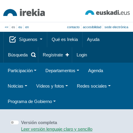
<<
es
eu
en
contacto
accesibilidad
sede electrónica
Síguenos
Qué es Irekia
Ayuda
Búsqueda
Regístrate
Login
Participación
Departamentos
Agenda
Noticias
Vídeos y fotos
Redes sociales
Programa de Gobierno
Versión completa
Leer versión lenguaje claro y sencillo