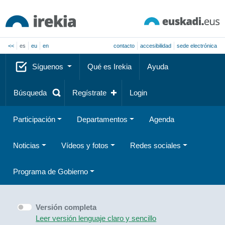
<<
es
eu
en
contacto
accesibilidad
sede electrónica
Síguenos
Qué es Irekia
Ayuda
Búsqueda
Regístrate
Login
Participación
Departamentos
Agenda
Noticias
Vídeos y fotos
Redes sociales
Programa de Gobierno
Versión completa
Leer versión lenguaje claro y sencillo