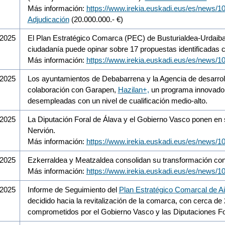
Más información:
https://www.irekia.euskadi.eus/es/news/1
Adjudicación
(20.000.000.- €)
/2025
El Plan Estratégico Comarca (PEC) de Busturialdea-Urdaibai
ciudadanía puede opinar sobre 17 propuestas identificadas 
Más información:
https://www.irekia.euskadi.eus/es/news/1
/2025
Los ayuntamientos de Debabarrena y la Agencia de desarro
colaboración con Garapen,
Hazilan+,
un programa innovador o
desempleadas con un nivel de cualificación medio-alto.
/2025
La Diputación Foral de Álava y el Gobierno Vasco ponen en s
Nervión.
Más información:
https://www.irekia.euskadi.eus/es/news/1
/2025
Ezkerraldea y Meatzaldea consolidan su transformación con 
Más información:
https://www.irekia.euskadi.eus/es/news/1
/2025
Informe de Seguimiento del
Plan Estratégico Comarcal de Ai
decidido hacia la revitalización de la comarca, con cerca d
comprometidos por el Gobierno Vasco y las Diputaciones Fo