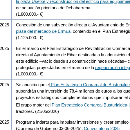
la plaza Usetxe y reconstrucción del edificio para equipamien
de actuación prioritaria de Debabarrena.
(1.800.000.- €)
/2025
Concesión de una subvención directa al Ayuntamiento de Er
plaza del mercado de Ermua
, contenido en el Plan Estratég
(1.125.000.- €)
/2025
En el marco del Plan Estratégico de Revitalización Comarc
directa al Ayuntamiento de Eibar destinada a la adquisición d
este edificio –vacío desde su construcción hace décadas– 
protegidas proyectadas en el marco de la
regeneración integ
(1.000.000.- €)
/2025
Se anuncia que el
Plan Estratégico Comarcal de Busturialde
supondrán una inversión de 78,4 millones de euros a los que
proyectos estratégicos complementarios que impulsarán el 
El grupo motor del
Plan Estratégico Comarcal Busturialdea-
tractores. (21/05/2026)
/2025
Programa Indartu para impulsar inversiones y crear empleo
(Consejo de Gobierno 03-06-2025).
Convocatoria 2025