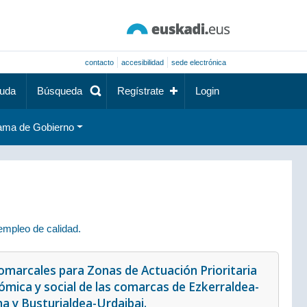
contacto
accesibilidad
sede electrónica
uda
Búsqueda
Regístrate
Login
ama de Gobierno
empleo de calidad.
Comarcales para Zonas de Actuación Prioritaria
nómica y social de las comarcas de Ezkerraldea-
a y Busturialdea-Urdaibai.