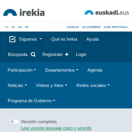
<<
es
eu
en
contacto
accesibilidad
sede electrónica
Síguenos
Qué es Irekia
Ayuda
Búsqueda
Regístrate
Login
Participación
Departamentos
Agenda
Noticias
Vídeos y fotos
Redes sociales
Programa de Gobierno
Versión completa
Leer versión lenguaje claro y sencillo