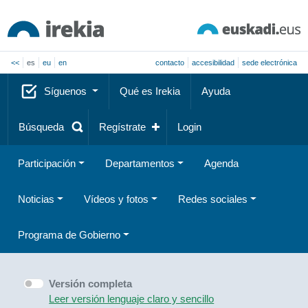
<<
es
eu
en
contacto
accesibilidad
sede electrónica
Síguenos
Qué es Irekia
Ayuda
Búsqueda
Regístrate
Login
Participación
Departamentos
Agenda
Noticias
Vídeos y fotos
Redes sociales
Programa de Gobierno
Versión completa
Leer versión lenguaje claro y sencillo