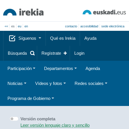
<<
es
eu
en
contacto
accesibilidad
sede electrónica
Síguenos
Qué es Irekia
Ayuda
Búsqueda
Regístrate
Login
Participación
Departamentos
Agenda
Noticias
Vídeos y fotos
Redes sociales
Programa de Gobierno
Versión completa
Leer versión lenguaje claro y sencillo