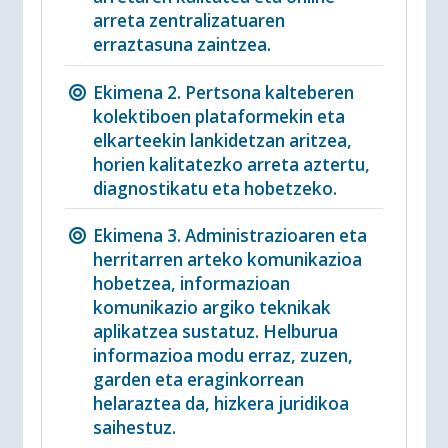
arreta zentralizatuaren
erraztasuna zaintzea.
Ekimena 2. Pertsona kalteberen
kolektiboen plataformekin eta
elkarteekin lankidetzan aritzea,
horien kalitatezko arreta aztertu,
diagnostikatu eta hobetzeko.
Ekimena 3. Administrazioaren eta
herritarren arteko komunikazioa
hobetzea, informazioan
komunikazio argiko teknikak
aplikatzea sustatuz. Helburua
informazioa modu erraz, zuzen,
garden eta eraginkorrean
helaraztea da, hizkera juridikoa
saihestuz.