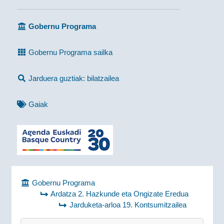
Gobernu Programa
Gobernu Programa sailka
Jarduera guztiak: bilatzailea
Gaiak
Gobernu Programa
Ardatza 2. Hazkunde eta Ongizate Eredua
Jarduketa-arloa 19. Kontsumitzailea