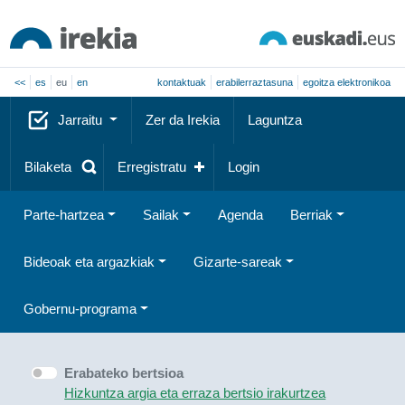
<<
es
eu
en
kontaktuak
erabilerraztasuna
egoitza elektronikoa
Jarraitu
Zer da Irekia
Laguntza
Bilaketa
Erregistratu
Login
Parte-hartzea
Sailak
Agenda
Berriak
Bideoak eta argazkiak
Gizarte-sareak
Gobernu-programa
Erabateko bertsioa
Hizkuntza argia eta erraza bertsio irakurtzea