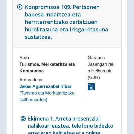
Konpromisoa 109. Pertsonen
babesa indartzea eta
herritarrentzako zerbitzuen
hurbiltasuna eta irisgarritasuna
sustatzea.
Saila
Garapen
Turismoa, Merkataritza eta
Jasangarrirak
Kontsumoa
o Helburuak
(GJH)
Arduraduna
Jakes Aguirrezabal Iribar
(
Turismo eta Merkataritzako
sailburuordea
)
Ekimena 1. Arreta presentzial
nahikoari eustea, telefono bidezko
arretaren kalitatea eta online