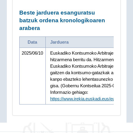
Beste jarduera esanguratsu
batzuk ordena kronologikoaren
arabera
Data
Jarduera
2025/06/10
Euskadiko Kontsumoko Arbitraje Batzorde
hitzarmena berritu da. Hitzarmen honen bi
Euskadiko Kontsumoko Arbitraje Batzorde
gaitzen da kontsumo-gatazkak auzibidetik
kanpo ebazteko lehentasunezko erakunde
gisa. (Gobernu Kontseilua 2025-06-10)
Informazio gehiago:
https://www.irekia.euskadi.eus/eu/news/1