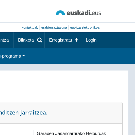
kontaktuak
erabilerraztasuna
egoitza elektronikoa
ntza
Bilaketa
Erregistratu
Login
-programa
ditzen jarraitzea.
Garapen Jasangarrirako Helburuak