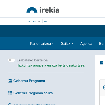
<<
es
eu
en
Parte-hartzea
Sailak
Agenda
Ber
Erabateko bertsioa
Hizkuntza argia eta erraza bertsio irakurtzea
Gobernu Programa
Gobernu Programa sailka