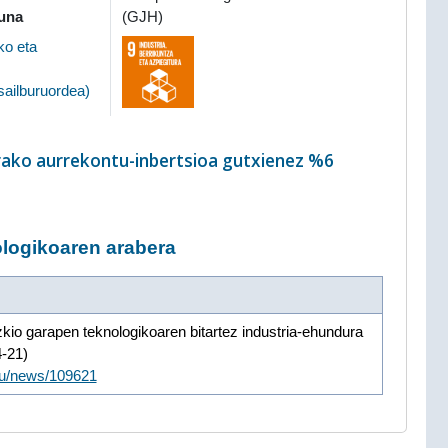
suna
(GJH)
ko eta
 sailburuordea
)
arako aurrekontu-inbertsioa gutxienez %6
logikoaren arabera
kio garapen teknologikoaren bitartez industria-ehundura
-21)
/eu/news/109621