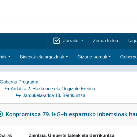
Jarraitu
Zer da Irekia
Lagu
riak
Bideoak eta argazkiak
Gizarte-sareak
Gobernu
Gobernu Programa
Ardatza 2. Hazkunde eta Ongizate Eredua
Jarduketa-arloa 13. Berrikuntza
Konpromisoa 79. I+G+b esparruko inbertsioak han
Sailak
Zientzia, Unibertsitateak eta Berrikuntza