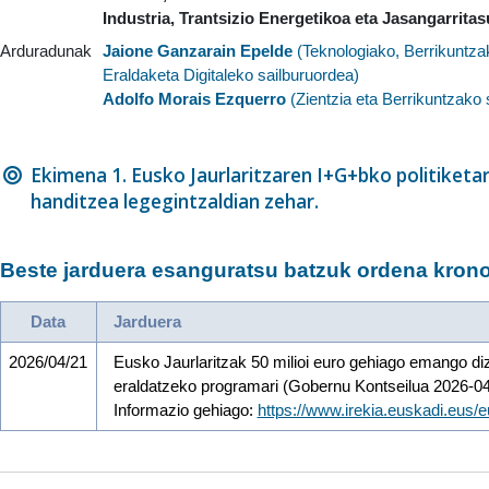
Industria, Trantsizio Energetikoa eta Jasangarrita
Arduradunak
Jaione Ganzarain Epelde
(
Teknologiako, Berrikuntza
Eraldaketa Digitaleko sailburuordea
)
Adolfo Morais Ezquerro
(
Zientzia eta Berrikuntzako
Ekimena 1. Eusko Jaurlaritzaren I+G+bko politiket
handitzea legegintzaldian zehar.
Beste jarduera esanguratsu batzuk ordena krono
Data
Jarduera
2026/04/21
Eusko Jaurlaritzak 50 milioi euro gehiago emango diz
eraldatzeko programari (Gobernu Kontseilua 2026-04
Informazio gehiago:
https://www.irekia.euskadi.eus