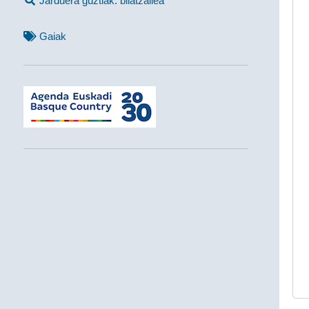
Jarduera guztiak: bilatzailea
Gaiak