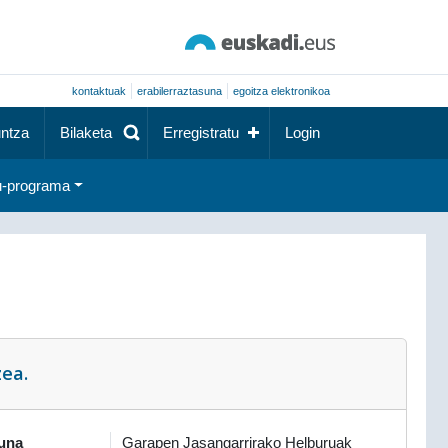
kontaktuak
erabilerraztasuna
egoitza elektronikoa
ntza
Bilaketa
Erregistratu
Login
-programa
zea.
suna
Garapen Jasangarrirako Helburuak