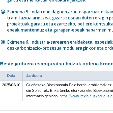
Ekimena 5. Indarrean dagoen arau-esparruak eskain
tramitazioa arintzea, gizarte osoan duten eragin p
proiektuak garatu eta ezartzeko, betiere kontsult
epeak mantenduz eta garapen-epeak nabarmen mur
Ekimena 6. Industria-sarearen eraldaketa, espezial
deskarbonizazio-prozesua modu eraginkor eta ord
Beste jarduera esanguratsu batzuk ordena krono
Data
Jarduera
2025/02/10
Gueñeseko Bioekonomia Polo berria: erabilerarik ez d
die Sprilurrek, Enkarterriko etorkizuneko Bioekonomi
Informazio gehiago:
https://www.irekia.euskadi.eus/