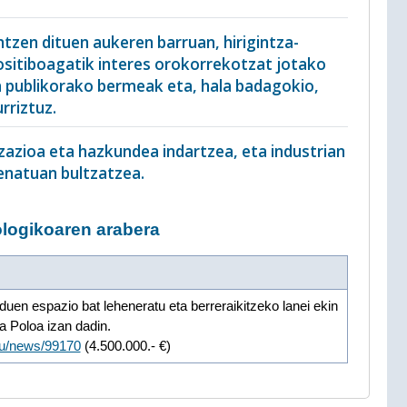
tzen dituen aukeren barruan, hirigintza-
ositiboagatik interes orokorrekotzat jotako
a publikorako bermeak eta, hala badagokio,
riztuz.
izazioa eta hazkundea indartzea, eta industrian
enatuan bultzatzea.
logikoaren arabera
uen espazio bat leheneratu eta berreraikitzeko lanei ekin
a Poloa izan dadin.
eu/news/99170
(4.500.000.- €)