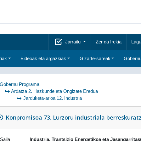
Jarraitu
Zer da Irekia
Lagu
riak
Bideoak eta argazkiak
Gizarte-sareak
Gobernu
Gobernu Programa
Ardatza 2. Hazkunde eta Ongizate Eredua
Jarduketa-arloa 12. Industria
Konpromisoa 73. Lurzoru industriala berreskurat
Saila
Industria, Trantsizio Energetikoa eta Jasangarrita