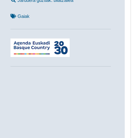
Jarduera guztiak: bilatzailea
Gaiak