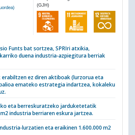
(GJH)
ruordea
)
io Funts bat sortzea, SPRIri atxikia,
akarriko duena industria-azpiegitura berriak
 erabiltzen ez diren aktiboak (lurzorua eta
i balioa emateko estrategia indartzea, kokaleku
uz.
zeko eta berreskuratzeko jarduketetatik
 m2 industria berriaren eskura jartzea.
ndustria-lurzatien eta eraikinen 1.600.000 m2