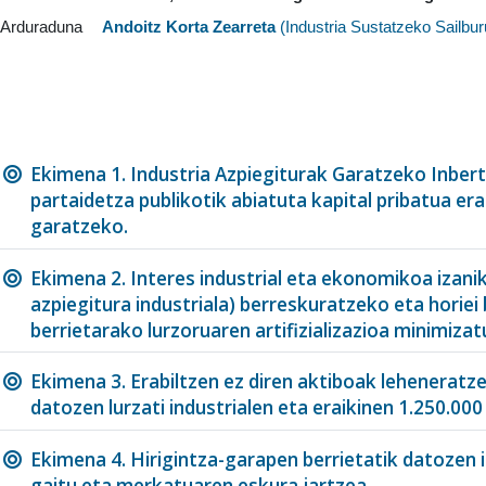
Arduraduna
Andoitz Korta Zearreta
(
Industria Sustatzeko Sailbu
Ekimena 1. Industria Azpiegiturak Garatzeko Inberts
partaidetza publikotik abiatuta kapital pribatua er
garatzeko.
Ekimena 2. Interes industrial eta ekonomikoa izanik
azpiegitura industriala) berreskuratzeko eta horie
berrietarako lurzoruaren artifizializazioa minimizat
Ekimena 3. Erabiltzen ez diren aktiboak lehenerat
datozen lurzati industrialen eta eraikinen 1.250.000
Ekimena 4. Hirigintza-garapen berrietatik datozen i
gaitu eta merkatuaren eskura jartzea.