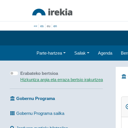
<<
es
eu
en
Parte-hartzea
Sailak
Agenda
Ber
Erabateko bertsioa
Hizkuntza argia eta erraza bertsio irakurtzea
Gobernu Programa
Gobernu Programa sailka