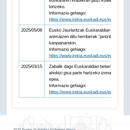
euskararen erabileran jauzi kualitatiboa
lortzeko.
Informazio gehiago:
https://www.irekia.euskadi.eus/eu/news/1
2025/05/08
Eusko Jaurlaritzak Euskaraldian parte har
animatzen ditu herritarrak "jantzitxapa"
kanpainarekin.
Informazio gehiago:
https://www.irekia.euskadi.eus/eu/news/1
2025/03/15
Zabalik dago Euskaraldian belarriprest eta
ahobizi gisa parte hartzeko izena emateko
epea.
Informazio gehiago:
https://www.irekia.euskadi.eus/eu/news/1
2024 Eusko Jaurlaritza Gobierno Vasco