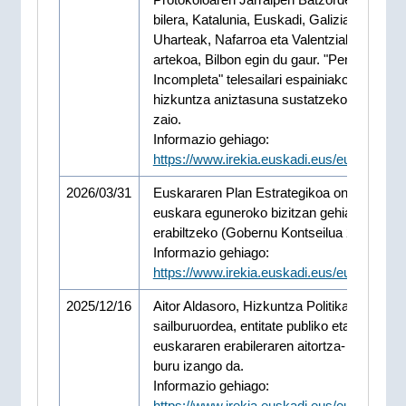
bilera, Katalunia, Euskadi, Galizia, Balear
Uharteak, Nafarroa eta Valentziako gober
artekoa, Bilbon egin du gaur. "Pensión
Incompleta" telesailari espainiako Estatuko
hizkuntza aniztasuna sustatzeko Saria em
zaio.
Informazio gehiago:
https://www.irekia.euskadi.eus/eu/news/1
2026/03/31
Euskararen Plan Estrategikoa onartu da,
euskara eguneroko bizitzan gehiago
erabiltzeko (Gobernu Kontseilua 2026-03-3
Informazio gehiago:
https://www.irekia.euskadi.eus/eu/news/1
2025/12/16
Aitor Aldasoro, Hizkuntza Politikako
sailburuordea, entitate publiko eta pribatue
euskararen erabileraren aitortza- ekitaldiar
buru izango da.
Informazio gehiago:
https://www.irekia.euskadi.eus/eu/news/1