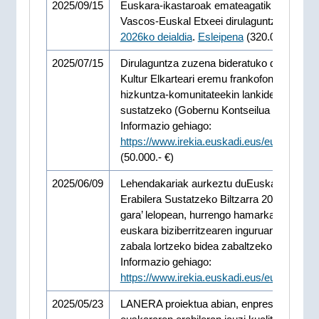
2025/09/15
Euskara-ikastaroak emateagatik Centros
Vascos-Euskal Etxeei dirulaguntzak.
2025
2026ko deialdia
.
Esleipena
(320.000.- €)
2025/07/15
Dirulaguntza zuzena bideratuko dio Garab
Kultur Elkarteari eremu frankofonoko
hizkuntza-komunitateekin lankidetza
sustatzeko (Gobernu Kontseilua 2025-07-1
Informazio gehiago:
https://www.irekia.euskadi.eus/eu/news/1
(50.000.- €)
2025/06/09
Lehendakariak aurkeztu duEuskararen
Erabilera Sustatzeko Biltzarra 2027an, ‘Ja
gara’ lelopean, hurrengo hamarkadetan
euskara biziberritzearen inguruan adostas
zabala lortzeko bidea zabaltzeko.
Informazio gehiago:
https://www.irekia.euskadi.eus/eu/news/1
2025/05/23
LANERA proiektua abian, enpresetan