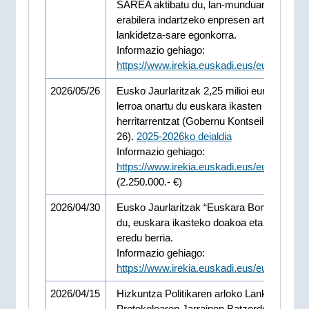
SAREA aktibatu du, lan-munduan euskara
erabilera indartzeko enpresen arteko
lankidetza-sare egonkorra.
Informazio gehiago:
https://www.irekia.euskadi.eus/eu/news/1
2026/05/26
Eusko Jaurlaritzak 2,25 milioi euroko lagun
lerroa onartu du euskara ikasten duten
herritarrentzat (Gobernu Kontseilua 2026-0
26).
2025-2026ko deialdia
Informazio gehiago:
https://www.irekia.euskadi.eus/eu/news/1
(2.250.000.- €)
2026/04/30
Eusko Jaurlaritzak “Euskara Bonua” aurke
du, euskara ikasteko doakoa eta malgua d
eredu berria.
Informazio gehiago:
https://www.irekia.euskadi.eus/eu/news/1
2026/04/15
Hizkuntza Politikaren arloko Lankidetza
Protokoloaren Jarraipen Batzordearen urt