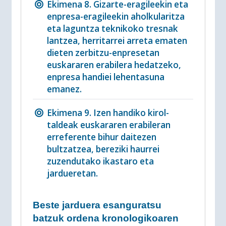
Ekimena 8. Gizarte-eragileekin eta
enpresa-eragileekin aholkularitza
eta laguntza teknikoko tresnak
lantzea, herritarrei arreta ematen
dieten zerbitzu-enpresetan
euskararen erabilera hedatzeko,
enpresa handiei lehentasuna
emanez.
Ekimena 9. Izen handiko kirol-
taldeak euskararen erabileran
erreferente bihur daitezen
bultzatzea, bereziki haurrei
zuzendutako ikastaro eta
jardueretan.
Beste jarduera esanguratsu
batzuk ordena kronologikoaren