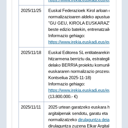
2025/11/25
Euskal Federazioek Kirol arloan euskarare
normalizazioaren aldeko apustua indartu d
"GU GEU, KIROLA EUSKARAZ" kanpaina
beste edizio batekin, entrenatzaileak ardatz
Informazio gehiago:
https://www.irekia.euskadi.eus/eu/news/1
2025/11/18
Euskal Editorea SL entitatearekin laguntza-
hitzarmena berriztu da, estrategikotzat jot
delako BERRIA proiektu komunikatiboa
euskararen normalizazio prozesuan (Gobe
Kontseilua 2025-11-18)
Informazio gehiago:
https://www.irekia.euskadi.eus/eu/news/1
(13.800.000.- €)
2025/11/11
2025 urtean garatzeko euskara hutseko
argitalpenak sendotu, garatu eta
normalizatzeko
dirulaguntza deialdia
, eta
dirulaguntza zuzena Elkar Argitaletxeari