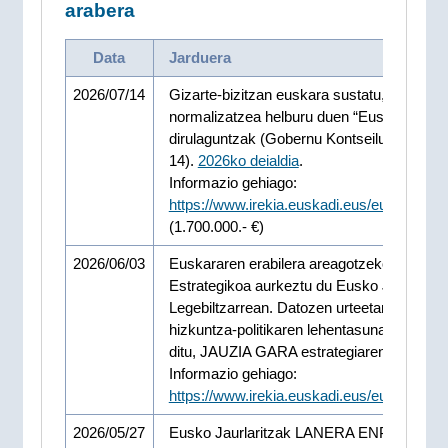
arabera
Data
Jarduera
2026/07/14
Gizarte-bizitzan euskara sustatu, garatu e
normalizatzea helburu duen “Euskalgintza”
dirulaguntzak (Gobernu Kontseilua 2026-0
14).
2026ko deialdia
.
Informazio gehiago:
https://www.irekia.euskadi.eus/eu/news/1
(1.700.000.- €)
2026/06/03
Euskararen erabilera areagotzeko Plan
Estrategikoa aurkeztu du Eusko Jaurlaritz
Legebiltzarrean. Datozen urteetarako
hizkuntza-politikaren lehentasunak zehazt
ditu, JAUZIA GARA estrategiaren barruan
Informazio gehiago:
https://www.irekia.euskadi.eus/eu/news/1
2026/05/27
Eusko Jaurlaritzak LANERA ENPRESA