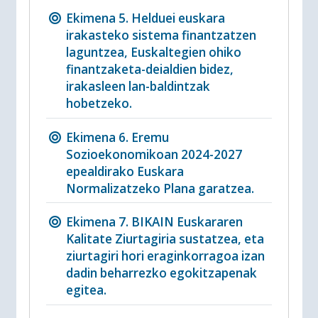
Ekimena 5. Helduei euskara
irakasteko sistema finantzatzen
laguntzea, Euskaltegien ohiko
finantzaketa-deialdien bidez,
irakasleen lan-baldintzak
hobetzeko.
Ekimena 6. Eremu
Sozioekonomikoan 2024-2027
epealdirako Euskara
Normalizatzeko Plana garatzea.
Ekimena 7. BIKAIN Euskararen
Kalitate Ziurtagiria sustatzea, eta
ziurtagiri hori eraginkorragoa izan
dadin beharrezko egokitzapenak
egitea.