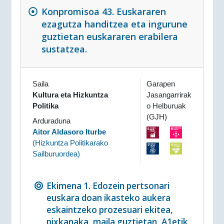
Konpromisoa 43. Euskararen
ezagutza handitzea eta ingurune
guztietan euskararen erabilera
sustatzea.
Saila
Garapen
Kultura eta Hizkuntza
Jasangarrirak
Politika
o Helburuak
(GJH)
Arduraduna
Aitor Aldasoro Iturbe
(
Hizkuntza Politikarako
Sailburuordea
)
Ekimena 1. Edozein pertsonari
euskara doan ikasteko aukera
eskaintzeko prozesuari ekitea,
pixkanaka, maila guztietan, A1etik