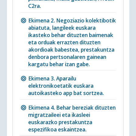
C2ra.
Ekimena 2. Negoziazio kolektibotik
abiatuta, langileek euskara
ikasteko behar dituzten baimenak
eta orduak errazten dituzten
akordioak babestea, prestakuntza
denbora pertsonalaren gainean
kargatu behar izan gabe.
Ekimena 3. Aparailu
elektronikoetatik euskara
autoikasteko app bat sortzea.
Ekimena 4. Behar bereziak dituzten
migratzaileei eta ikasleei
euskarazko prestakuntza
espezifikoa eskaintzea.