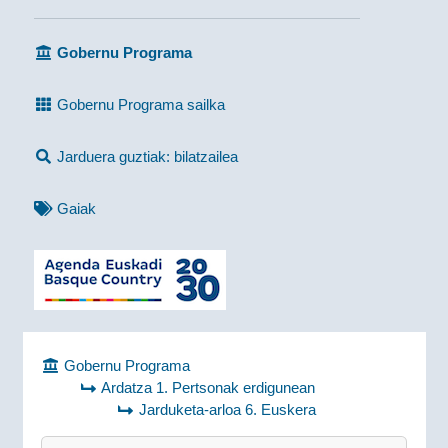
Gobernu Programa
Gobernu Programa sailka
Jarduera guztiak: bilatzailea
Gaiak
Gobernu Programa
Ardatza 1. Pertsonak erdigunean
Jarduketa-arloa 6. Euskera