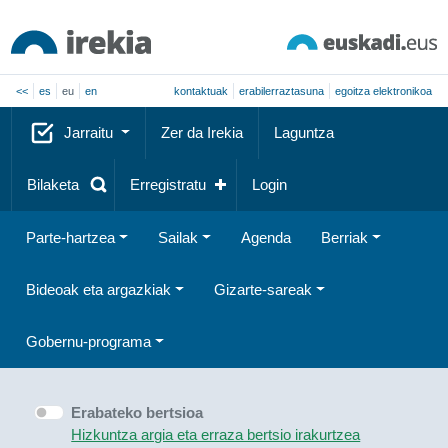
<<
es
eu
en
kontaktuak
erabilerraztasuna
egoitza elektronikoa
Jarraitu
Zer da Irekia
Laguntza
Bilaketa
Erregistratu
Login
Parte-hartzea
Sailak
Agenda
Berriak
Bideoak eta argazkiak
Gizarte-sareak
Gobernu-programa
Erabateko bertsioa
Hizkuntza argia eta erraza bertsio irakurtzea