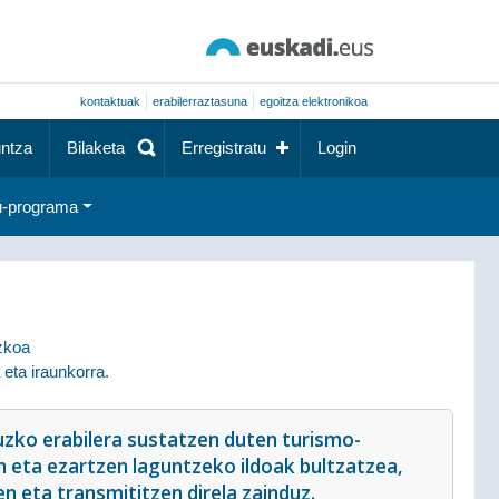
kontaktuak
erabilerraztasuna
egoitza elektronikoa
ntza
Bilaketa
Erregistratu
Login
-programa
ezkoa
eta iraunkorra.
uzko erabilera sustatzen duten turismo-
n eta ezartzen laguntzeko ildoak bultzatzea,
 eta transmititzen direla zainduz.