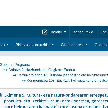
Jarraitu
Zer da Irekia
Lagu
riak
Bideoak eta argazkiak
Gizarte-sareak
Gobernu
Gobernu Programa
Ardatza 2. Hazkunde eta Ongizate Eredua
Jarduketa-arloa 18. Turismo jasangarria eta bikaintasun
Konpromisoa 108. Euskadi, helmuga konprometitua 
Ekimena 5. Kultura- eta natura-ondarearen errespet
produktu eta -zerbitzu iraunkorrak sortzen, garatze
gure helmugaren balioak eta nortasuna errespetatzen