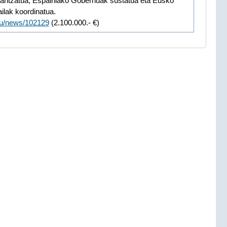
inantzatua, Espainiako Gobernuak sustatua eta Eusko
ilak koordinatua.
/eu/news/102129
(2.100.000.- €)