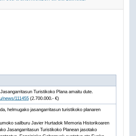
asangarritasun Turistikoko Plana amaitu dute.
eu/news/111455
(2.700.000.- €)
da, helmugako jasangarritasun turistikoko planaren
sumoko sailburu Javier Hurtadok Memoria Historikoaren
gako Jasangarritasun Turistikoko Planean jasotako