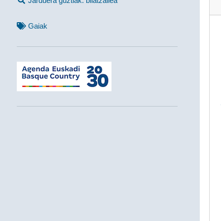
Jarduera guztiak: bilatzailea
Gaiak