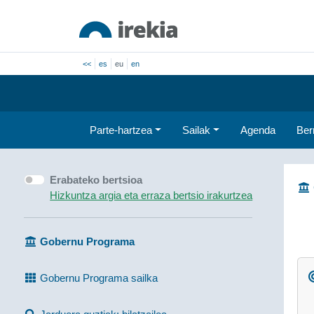
<<
es
eu
en
Parte-hartzea
Sailak
Agenda
Ber
Erabateko bertsioa
Hizkuntza argia eta erraza bertsio irakurtzea
Gobernu Programa
Gobernu Programa sailka