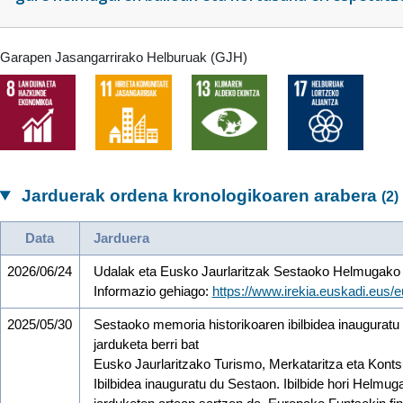
Garapen Jasangarrirako Helburuak (GJH)
Jarduerak ordena kronologikoaren arabera
(2)
Data
Jarduera
2026/06/24
Udalak eta Eusko Jaurlaritzak Sestaoko Helmugako J
Informazio gehiago:
https://www.irekia.euskadi.eus/
2025/05/30
Sestaoko memoria historikoaren ibilbidea inauguratu 
jarduketa berri bat
Eusko Jaurlaritzako Turismo, Merkataritza eta Kont
Ibilbidea inauguratu du Sestaon. Ibilbide hori Helmu