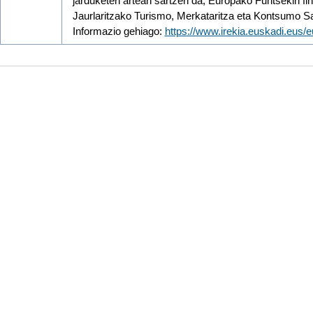
jarduketen artean sartzen da, Europako Funtsekin f
Jaurlaritzako Turismo, Merkataritza eta Kontsumo Sa
Informazio gehiago:
https://www.irekia.euskadi.eus