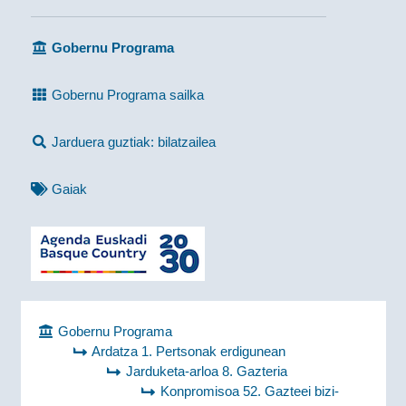
Gobernu Programa
Gobernu Programa sailka
Jarduera guztiak: bilatzailea
Gaiak
Gobernu Programa
Ardatza 1. Pertsonak erdigunean
Jarduketa-arloa 8. Gazteria
Konpromisoa 52. Gazteei bizi-