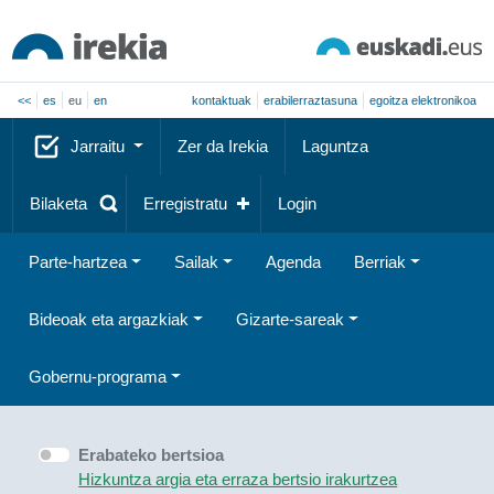
<<
es
eu
en
kontaktuak
erabilerraztasuna
egoitza elektronikoa
Jarraitu
Zer da Irekia
Laguntza
Bilaketa
Erregistratu
Login
Parte-hartzea
Sailak
Agenda
Berriak
Bideoak eta argazkiak
Gizarte-sareak
Gobernu-programa
Erabateko bertsioa
Hizkuntza argia eta erraza bertsio irakurtzea