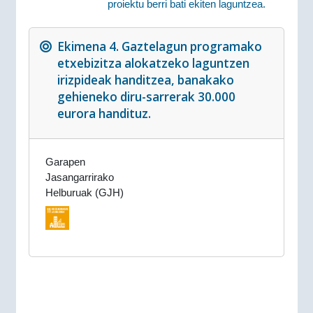
proiektu berri bati ekiten laguntzea.
Ekimena 4. Gaztelagun programako
etxebizitza alokatzeko laguntzen
irizpideak handitzea, banakako
gehieneko diru-sarrerak 30.000
eurora handituz.
Garapen
Jasangarrirako
Helburuak (GJH)